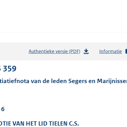
Authentieke versie (PDF)
b
Informatie
e
s
5 359
t
itiatiefnota van de leden Segers en Marijniss
a
n
d
s
 6
g
r
TIE VAN HET LID TIELEN C.S.