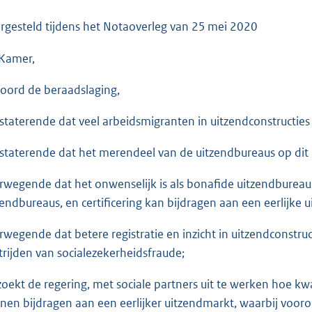
o
o
rgesteld tijdens het Notaoverleg van
25 mei 2020
t
Kamer,
t
e
oord de beraadslaging,
:
3
staterende dat veel arbeidsmigranten in uitzendconstructies
6
K
staterende dat het merendeel van de uitzendbureaus op dit 
b
rwegende dat het onwenselijk is als bonafide uitzendbureau
zendbureaus, en certificering kan bijdragen aan een eerlijke 
rwegende dat betere registratie en inzicht in uitzendconstr
trijden van socialezekerheidsfraude;
zoekt de regering, met sociale partners uit te werken hoe k
nen bijdragen aan een eerlijker uitzendmarkt, waarbij voo