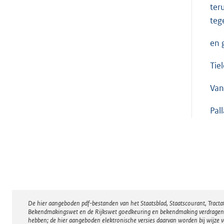
ter
teg
en 
Tie
Van
Pal
De hier aangeboden pdf-bestanden van het Staatsblad, Staatscourant, Tract
Disclaimer
Bekendmakingswet en de Rijkswet goedkeuring en bekendmaking verdragen voor
hebben; de hier aangeboden elektronische versies daarvan worden bij wijze 