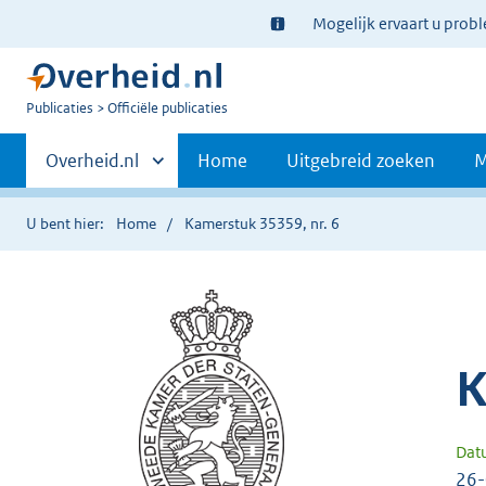
Ter
Mogelijk ervaart u prob
informatie:
U
Publicaties
Officiële publicaties
bent
Primaire
nu
Andere
Overheid.nl
Home
Uitgebreid zoeken
M
hier:
sites
navigatie
binnen
U bent hier:
Home
Kamerstuk 35359, nr. 6
K
Dat
26-