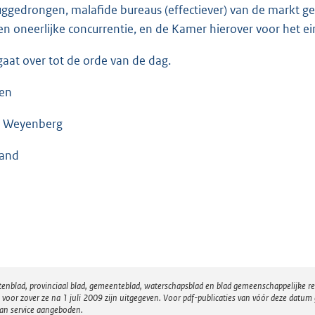
uggedrongen, malafide bureaus (effectiever) van de markt
en oneerlijke concurrentie, en de Kamer hierover voor het ei
gaat over tot de orde van de dag.
len
 Weyenberg
land
atenblad, provinciaal blad, gemeenteblad, waterschapsblad en blad gemeenschappelijke 
 zover ze na 1 juli 2009 zijn uitgegeven. Voor pdf-publicaties van vóór deze datum g
van service aangeboden.