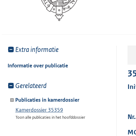
Toon
Extra informatie
meer
van:
Informatie over publicatie
3
Toon
Gerelateerd
In
meer
van:
Publicaties in kamerdossier
Kamerdossier 35359
Nr.
Toon alle publicaties in het hoofddossier
MO