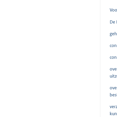
Voo
De 
geh
con
con
ove
uit
ove
bes
ver
kun