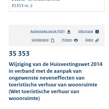
35353 nr. 2
Authentieke versie (PDF)
b
Informatie
e
Gerelateerd
Printen
Delen
s
t
35 353
a
n
d
Wijziging van de Huisvestingswet 2014
s
in verband met de aanpak van
g
ongewenste neveneffecten van
r
o
toeristische verhuur van woonruimte
o
(Wet toeristische verhuur van
t
woonruimte)
t
e
: