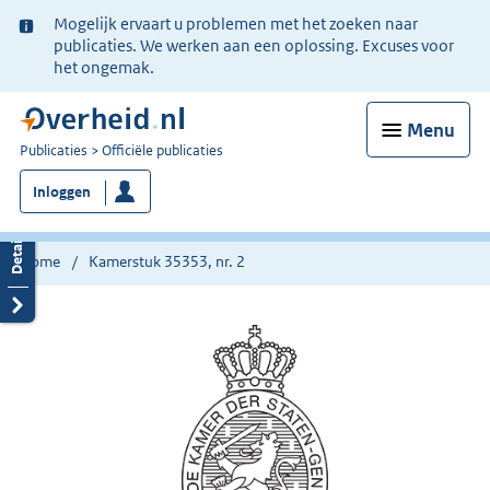
Ter
Mogelijk ervaart u problemen met het zoeken naar
informatie:
publicaties. We werken aan een oplossing. Excuses voor
het ongemak.
Menu
U
Publicaties
Officiële publicaties
bent
Inloggen
nu
hier:
Home
Kamerstuk 35353, nr. 2