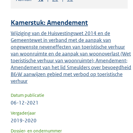
om
ENTER
om
Kamerstuk: Amendement
uw
keuze
Wijziging van de Huisvestingswet 2014 en de
Gemeentewet in verband met de aanpak van
te
ongewenste neveneffecten van toeristische verhuur
bevestigen.
van woonruimte en de aanpak van woonoverlast (Wet
toeristische verhuur van woonruimte); Amendement;
Amendement van het lid Smeulders over bevoegdheid
B&W aanwijzen gebied met verbod op toeristische
verhuur
Datum publicatie
06-12-2021
Vergaderjaar
2019-2020
Dossier- en ondernummer