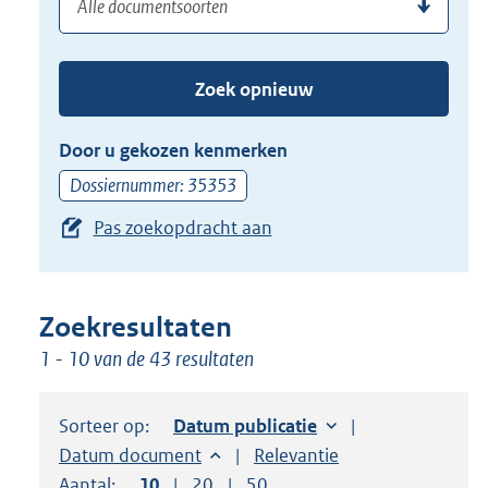
(dossier)nummer
uw
de
zoekterm
TAB
of
toets,
Zoek opnieuw
(dossier)nummer
of
in
de
Door u gekozen kenmerken
pijl
Dossiernummer: 35353
beneden
Pas zoekopdracht aan
toets
om
toegang
te
Zoekresultaten
krijgen
1 - 10 van de 43 resultaten
tot
de
Sorteer op:
Sorteer op:
Datum publicatie
suggesties.
Sorteer op:
Datum document
Sorteer op:
Relevantie
Druk
Aantal:
Toon
10
resultaten per pagina
Toon
20
resultaten per pagina
Toon
50
resultaten per pagina