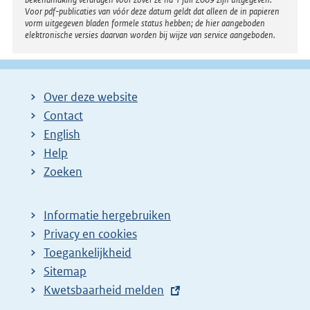
e
Voor pdf-publicaties van vóór deze datum geldt dat alleen de in papieren
vorm uitgegeven bladen formele status hebben; de hier aangeboden
p
elektronische versies daarvan worden bij wijze van service aangeboden.
a
g
i
Over deze website
n
Contact
a
English
Help
Zoeken
Informatie hergebruiken
Privacy en cookies
Toegankelijkheid
Sitemap
E
Kwetsbaarheid melden
x