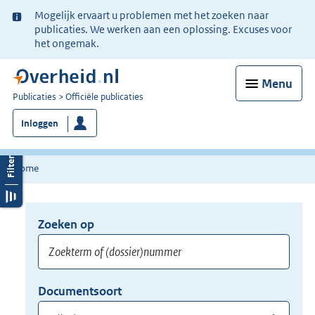
Ter
Mogelijk ervaart u problemen met het zoeken naar
informatie:
publicaties. We werken aan een oplossing. Excuses voor
het ongemak.
Menu
U
Publicaties
Officiële publicaties
bent
Inloggen
nu
hier:
Home
Zoeken op
Opnieuw
zoeken:
Zoekterm
Vul
Documentsoort
of
hier
Gebruik