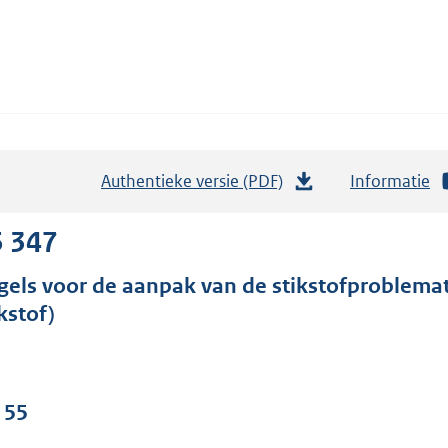
Authentieke versie (PDF)
b
Informatie
e
s
5 347
t
gels voor de aanpak van de stikstofproblemat
a
kstof)
n
d
s
g
 55
r