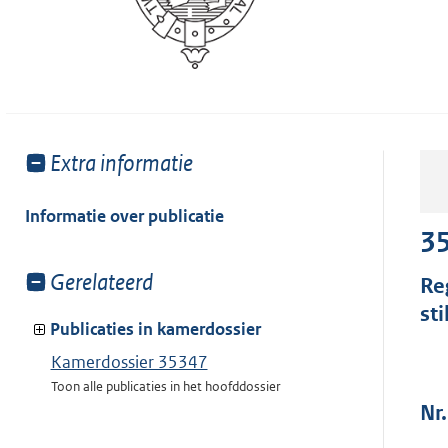
Toon
Extra informatie
meer
van:
Informatie over publicatie
3
Toon
Gerelateerd
Re
meer
sti
van:
Publicaties in kamerdossier
Kamerdossier 35347
Toon alle publicaties in het hoofddossier
Nr.