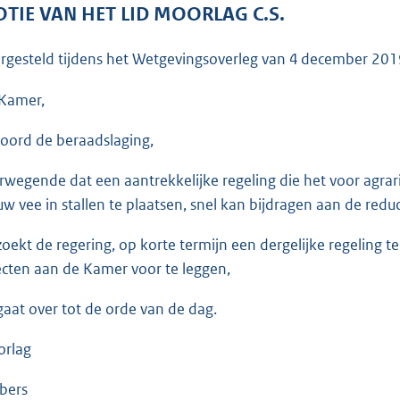
o
TIE VAN HET LID MOORLAG C.S.
o
t
rgesteld tijdens het Wetgevingsoverleg van
4 december 201
t
e
Kamer,
:
oord de beraadslaging,
3
5
rwegende dat een aantrekkelijke regeling die het voor agra
K
uw vee in stallen te plaatsen, snel kan bijdragen aan de red
b
zoekt de regering, op korte termijn een dergelijke regeling 
ecten aan de Kamer voor te leggen,
gaat over tot de orde van de dag.
rlag
bers