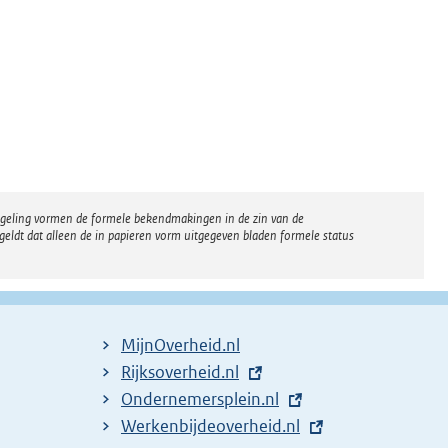
regeling vormen de formele bekendmakingen in de zin van de
eldt dat alleen de in papieren vorm uitgegeven bladen formele status
MijnOverheid.nl
E
Rijksoverheid.nl
x
E
Ondernemersplein.nl
t
x
E
Werkenbijdeoverheid.nl