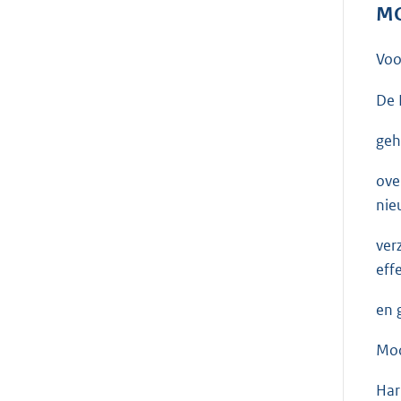
MO
Voo
De 
geh
ove
nie
ver
eff
en 
Moo
Har