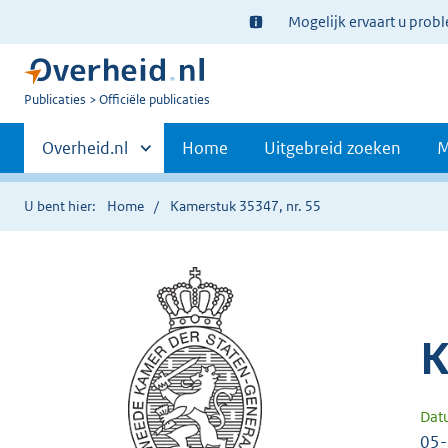
Ter
Mogelijk ervaart u prob
informatie:
U
Publicaties
Officiële publicaties
bent
Primaire
nu
Andere
Overheid.nl
Home
Uitgebreid zoeken
M
hier:
sites
navigatie
binnen
U bent hier:
Home
Kamerstuk 35347, nr. 55
K
Dat
05-