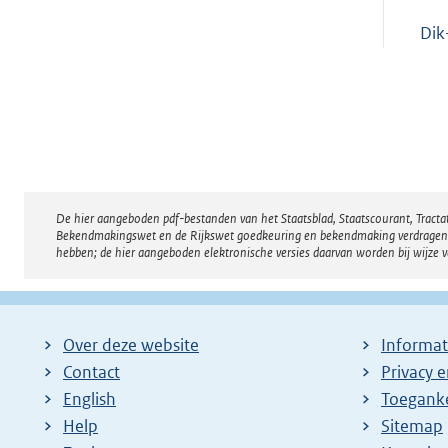
Dik
De hier aangeboden pdf-bestanden van het Staatsblad, Staatscourant, Tract
Disclaimer
Bekendmakingswet en de Rijkswet goedkeuring en bekendmaking verdragen voor
hebben; de hier aangeboden elektronische versies daarvan worden bij wijze 
Over deze website
Informat
Contact
Privacy 
English
Toeganke
Help
Sitemap