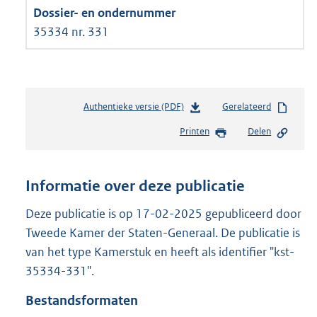
35334 nr. 331
Authentieke versie (PDF)
b
Gerelateerd
e
Printen
Delen
s
t
a
n
Informatie over deze publicatie
d
s
Deze publicatie is op 17-02-2025 gepubliceerd door
g
Tweede Kamer der Staten-Generaal. De publicatie is
r
van het type Kamerstuk en heeft als identifier "kst-
o
35334-331".
o
t
Bestandsformaten
t
e