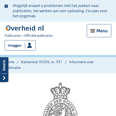
Ter
Mogelijk ervaart u problemen met het zoeken naar
informatie:
publicaties. We werken aan een oplossing. Excuses voor
het ongemak.
Menu
U
Publicaties
Officiële publicaties
bent
Inloggen
nu
hier:
Home
Kamerstuk 35334, nr. 331
Informatie over
publicatie