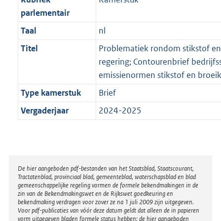
parlementair
Taal
nl
Titel
Problematiek rondom stikstof en 
regering; Contourenbrief bedrijfs
emissienormen stikstof en broei
Type kamerstuk
Brief
Vergaderjaar
2024-2025
Disclaimer
De hier aangeboden pdf-bestanden van het Staatsblad, Staatscourant,
Tractatenblad, provinciaal blad, gemeenteblad, waterschapsblad en blad
gemeenschappelijke regeling vormen de formele bekendmakingen in de
zin van de Bekendmakingswet en de Rijkswet goedkeuring en
bekendmaking verdragen voor zover ze na 1 juli 2009 zijn uitgegeven.
Voor pdf-publicaties van vóór deze datum geldt dat alleen de in papieren
vorm uitgegeven bladen formele status hebben; de hier aangeboden