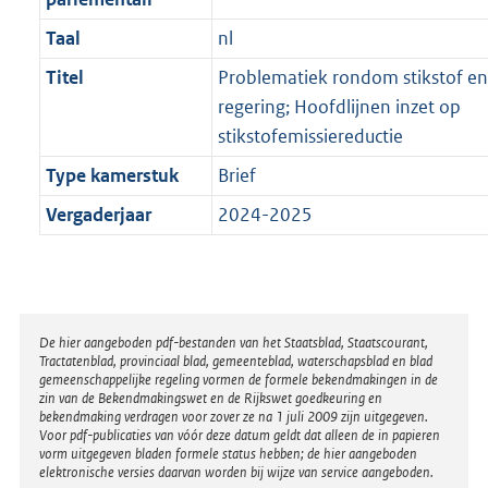
Taal
nl
Titel
Problematiek rondom stikstof en 
regering; Hoofdlijnen inzet op
stikstofemissiereductie
Type kamerstuk
Brief
Vergaderjaar
2024-2025
Disclaimer
De hier aangeboden pdf-bestanden van het Staatsblad, Staatscourant,
Tractatenblad, provinciaal blad, gemeenteblad, waterschapsblad en blad
gemeenschappelijke regeling vormen de formele bekendmakingen in de
zin van de Bekendmakingswet en de Rijkswet goedkeuring en
bekendmaking verdragen voor zover ze na 1 juli 2009 zijn uitgegeven.
Voor pdf-publicaties van vóór deze datum geldt dat alleen de in papieren
vorm uitgegeven bladen formele status hebben; de hier aangeboden
elektronische versies daarvan worden bij wijze van service aangeboden.