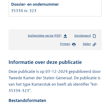
35334 nr. 323
Authentieke versie (PDF)
b
Gerelateerd
e
Printen
Delen
s
t
a
n
Informatie over deze publicatie
d
s
Deze publicatie is op 03-12-2024 gepubliceerd door
g
Tweede Kamer der Staten-Generaal. De publicatie is
r
van het type Kamerstuk en heeft als identifier "kst-
o
35334-323".
o
t
Bestandsformaten
t
e