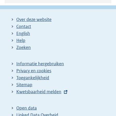
Over deze website
Contact
English
Help
Zoeken
Informatie hergebruiken
Privacy en cookies
Toegankelijkheid
Sitemap
E
Kwetsbaarheid melden
x
t
Open data
e
Linked Data Overheid