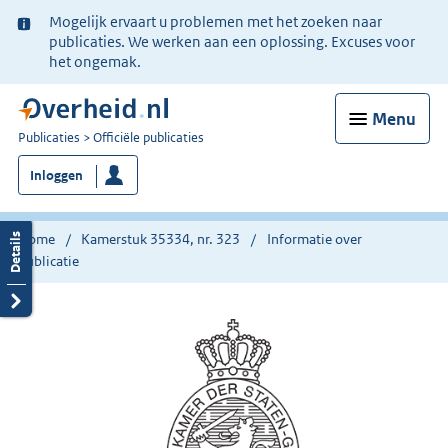
Ter
Mogelijk ervaart u problemen met het zoeken naar
informatie:
publicaties. We werken aan een oplossing. Excuses voor
het ongemak.
Menu
U
Publicaties
Officiële publicaties
bent
Inloggen
nu
hier:
Home
Kamerstuk 35334, nr. 323
Informatie over
publicatie