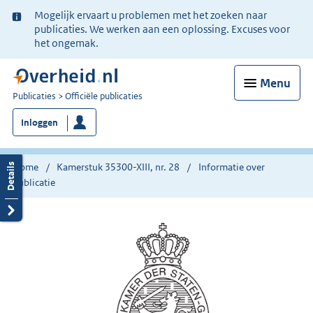
Ter
Mogelijk ervaart u problemen met het zoeken naar
informatie:
publicaties. We werken aan een oplossing. Excuses voor
het ongemak.
Menu
U
Publicaties
Officiële publicaties
bent
Inloggen
nu
hier:
Home
Kamerstuk 35300-XIII, nr. 28
Informatie over
publicatie