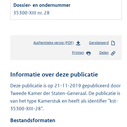
35300-XIII nr. 28
Authentieke versie (PDF)
b
Gerelateerd
e
Printen
Delen
s
t
a
n
Informatie over deze publicatie
d
s
Deze publicatie is op 21-11-2019 gepubliceerd door
g
Tweede Kamer der Staten-Generaal. De publicatie is
r
van het type Kamerstuk en heeft als identifier "kst-
o
35300-XIII-28".
o
t
Bestandsformaten
t
e