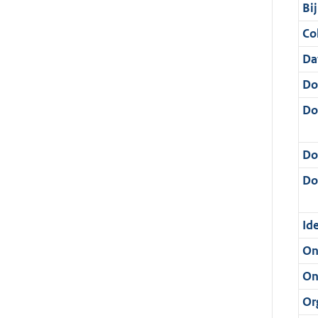
Bi
Col
Da
Do
Do
Do
Dos
Ide
On
On
Or