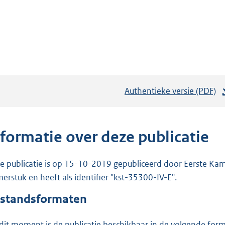
Authentieke versie (PDF)
b
e
s
t
nformatie over deze publicatie
a
n
e publicatie is op 15-10-2019 gepubliceerd door Eerste Kame
d
erstuk en heeft als identifier "kst-35300-IV-E".
s
standsformaten
g
r
dit moment is de publicatie beschikbaar in de volgende for