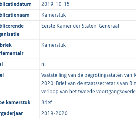
blicatiedatum
2019-10-15
blicatienaam
Kamerstuk
blicerende
Eerste Kamer der Staten-Generaal
ganisatie
briek
Kamerstuk
rlementair
al
nl
el
Vaststelling van de begrotingsstaten van K
2020; Brief van de staatssecretaris van B
verloop van het tweede voortgangsoverl
pe kamerstuk
Brief
rgaderjaar
2019-2020