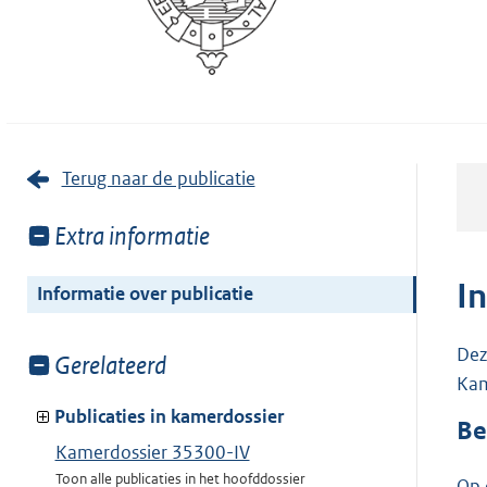
Terug naar de publicatie
Toon
Extra informatie
meer
van:
I
Informatie over publicatie
Dez
Toon
Gerelateerd
Kam
meer
van:
Publicaties in kamerdossier
Be
Kamerdossier 35300-IV
Toon alle publicaties in het hoofddossier
Op 