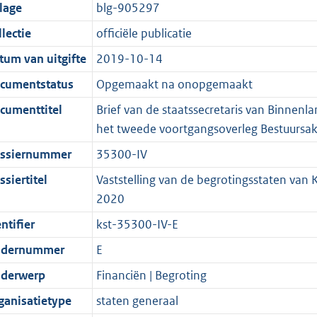
t
a
c
i
:
e
t
t
jlage
blg-905297
d
n
i
t
a
c
4
:
e
t
lectie
officiële publicatie
s
d
e
i
t
a
6
1
:
e
g
s
i
e
i
t
K
0
1
:
tum van uitgifte
2019-10-14
r
g
n
i
e
i
b
K
2
9
cumentstatus
Opgemaakt na onopgemaakt
o
r
f
n
i
e
b
K
K
cumenttitel
Brief van de staatssecretaris van Binnenl
o
o
o
f
n
i
b
b
het tweede voortgangsoverleg Bestuursa
t
o
r
o
f
n
t
t
m
r
o
f
ssiernummer
35300-IV
e
t
a
m
r
o
siertitel
Vaststelling van de begrotingsstaten van K
:
e
a
a
m
r
2020
2
:
t
a
a
m
ntifier
kst-35300-IV-E
K
2
t
a
a
b
K
t
a
dernummer
E
b
t
derwerp
Financiën | Begroting
ganisatietype
staten generaal