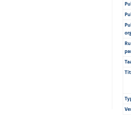
Pu
Pu
Pu
or
Ru
pa
Ta
Tit
Ty
Ve