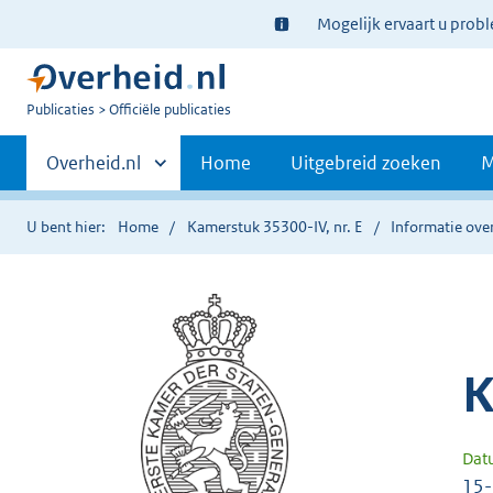
Ter
Mogelijk ervaart u prob
informatie:
U
Publicaties
Officiële publicaties
bent
Primaire
nu
Andere
Overheid.nl
Home
Uitgebreid zoeken
M
hier:
sites
navigatie
binnen
U bent hier:
Home
Kamerstuk 35300-IV, nr. E
Informatie over
K
Dat
15-