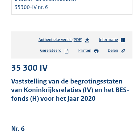
35300-IV nr. 6
Authentieke versie (PDF)
b
Informatie
e
Gerelateerd
Printen
Delen
s
t
35 300 IV
a
n
d
Vaststelling van de begrotingsstaten
s
van Koninkrijksrelaties (IV) en het BES-
g
fonds (H) voor het jaar 2020
r
o
o
t
t
Nr. 6
e
: