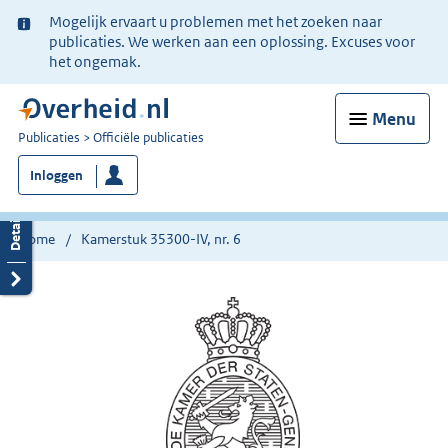
Ter
Mogelijk ervaart u problemen met het zoeken naar
informatie:
publicaties. We werken aan een oplossing. Excuses voor
het ongemak.
Menu
U
Publicaties
Officiële publicaties
bent
Inloggen
nu
hier:
Home
Kamerstuk 35300-IV, nr. 6