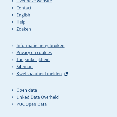
Over deze website
Contact
English
Help
Zoeken
Informatie hergebruiken
Privacy en cookies
Toegankelijkheid
Sitemap
E
Kwetsbaarheid melden
x
t
Open data
e
Linked Data Overheid
r
PUC Open Data
n
e