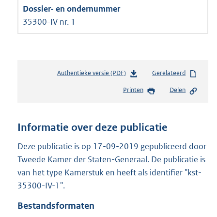
35300-IV nr. 1
Authentieke versie (PDF)
b
Gerelateerd
e
Printen
Delen
s
t
a
n
Informatie over deze publicatie
d
s
Deze publicatie is op 17-09-2019 gepubliceerd door
g
Tweede Kamer der Staten-Generaal. De publicatie is
r
van het type Kamerstuk en heeft als identifier "kst-
o
35300-IV-1".
o
t
Bestandsformaten
t
e