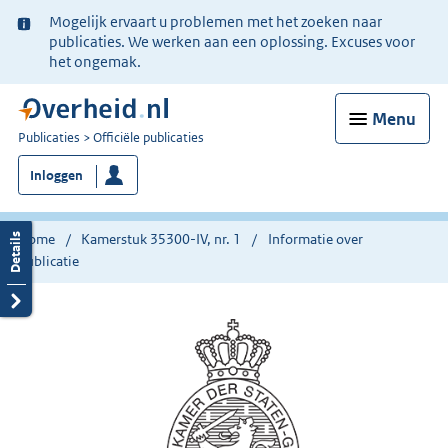
Ter
Mogelijk ervaart u problemen met het zoeken naar
informatie:
publicaties. We werken aan een oplossing. Excuses voor
het ongemak.
Menu
U
Publicaties
Officiële publicaties
bent
Inloggen
nu
hier:
Home
Kamerstuk 35300-IV, nr. 1
Informatie over
publicatie