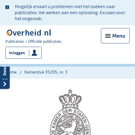
Ter
Mogelijk ervaart u problemen met het zoeken naar
informatie:
publicaties. We werken aan een oplossing. Excuses voor
het ongemak.
Menu
U
Publicaties
Officiële publicaties
bent
Inloggen
nu
hier:
Home
Kamerstuk 35205, nr. 3