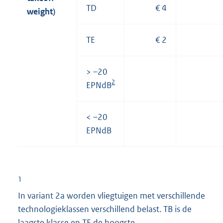
TD
€ 4
weight)
TE
€ 2
> –20
2
EPNdB
< –20
EPNdB
1
In variant 2a worden vliegtuigen met verschillende
technologieklassen verschillend belast. TB is de
laagste klasse en TE de hoogste.