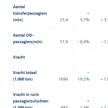
Aantal
transferpassagiers
+
(mln)
25,9
3,7%
+ 3
Aantal OD-
passagiers(mln)
57,9
– 0,4%
– 1
Vracht
Vracht totaal
–
(1.000 ton)
1690
19,2%
+ 7
Vracht in ruim
passagiersvluchten
+
(1.000 ton)
887
1,3%
+ 1