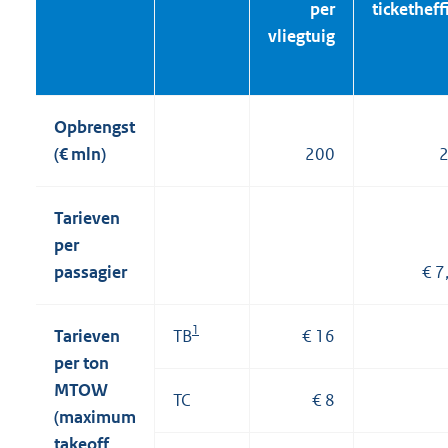
per
ticketheff
vliegtuig
Opbrengst
(€ mln)
200
Tarieven
per
passagier
€ 7
1
Tarieven
TB
€ 16
per ton
MTOW
TC
€ 8
(maximum
takeoff