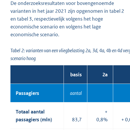
De onderzoeksresultaten voor bovengenoemde
varianten in het jaar 2021 zijn opgenomen in tabel 2
en tabel 3, respectievelijk volgens het hoge
economische scenario en volgens het lage
economische scenario.
Tabel 2: varianten van een vliegbelasting 2a, 3d, 4a, 4b en 4d v
scenario hoog
basis
2a
Passagiers
aantal
Totaal aantal
+
passagiers (mln)
83,7
0,8%
+ 0