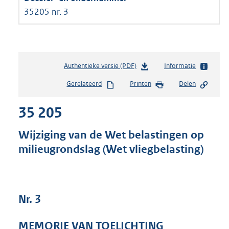
35205 nr. 3
Authentieke versie (PDF)
b
Informatie
e
Gerelateerd
Printen
Delen
s
t
35 205
a
n
d
Wijziging van de Wet belastingen op
s
milieugrondslag (Wet vliegbelasting)
g
r
o
o
t
Nr. 3
t
e
MEMORIE VAN TOELICHTING
: