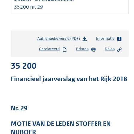
35200 nr. 29
Authentieke versie (PDF)
b
Informatie
e
Gerelateerd
Printen
Delen
s
t
35 200
a
n
d
Financieel jaarverslag van het Rijk 2018
s
g
r
o
Nr. 29
o
t
t
MOTIE VAN DE LEDEN STOFFER EN
e
NIJBOER
: