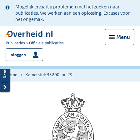
Ter
Mogelijk ervaart u problemen met het zoeken naar
informatie:
publicaties. We werken aan een oplossing. Excuses voor
het ongemak.
Menu
U
Publicaties
Officiële publicaties
bent
Inloggen
nu
hier:
Home
Kamerstuk 35200, nr. 29