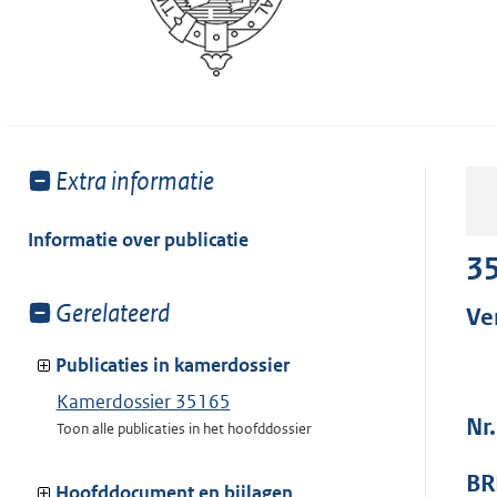
Toon
Extra informatie
meer
van:
Informatie over publicatie
3
Toon
Gerelateerd
Ve
meer
van:
Publicaties in kamerdossier
Kamerdossier 35165
Nr.
Toon alle publicaties in het hoofddossier
BR
Hoofddocument en bijlagen