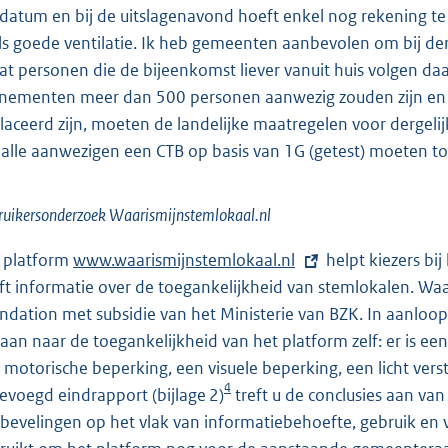
 datum en bij de uitslagenavond hoeft enkel nog rekening 
ls goede ventilatie. Ik heb gemeenten aanbevolen om bij de
at personen die de bijeenkomst liever vanuit huis volgen da
nementen meer dan 500 personen aanwezig zouden zijn en de
laceerd zijn, moeten de landelijke maatregelen voor derge
 alle aanwezigen een CTB op basis van 1G (getest) moeten t
uikersonderzoek Waarismijnstemlokaal.nl
 platform
E
www.waarismijnstemlokaal.nl
helpt kiezers bij
ft informatie over de toegankelijkheid van stemlokalen. Waar
x
ndation met subsidie van het Ministerie van BZK. In aanlo
t
aan naar de toegankelijkheid van het platform zelf: er is e
e
 motorische beperking, een visuele beperking, een licht vers
r
4
gevoegd eindrapport (bijlage 2)
n
treft u de conclusies aan van
bevelingen op het vlak van informatiebehoefte, gebruik en 
e