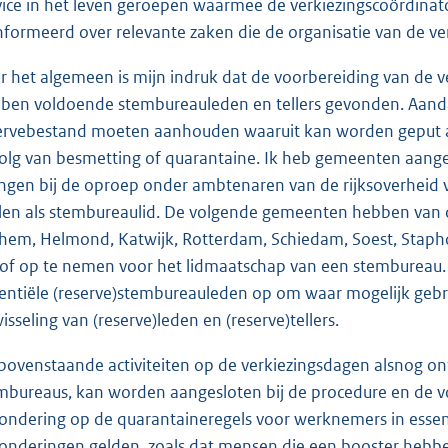
vice in het leven geroepen waarmee de verkiezingscoördina
nformeerd over relevante zaken die de organisatie van de ve
r het algemeen is mijn indruk dat de voorbereiding van de 
ben voldoende stembureauleden en tellers gevonden. Aanda
ervebestand moeten aanhouden waaruit kan worden geput al
olg van besmetting of quarantaine. Ik heb gemeenten aan
ngen bij de oproep onder ambtenaren van de rijksoverheid via
llen als stembureaulid. De volgende gemeenten hebben van
hem, Helmond, Katwijk, Rotterdam, Schiedam, Soest, Staph
lof op te nemen voor het lidmaatschap van een stembureau.
entiële (reserve)stembureauleden op om waar mogelijk gebr
wisseling van (reserve)leden en (reserve)tellers.
 bovenstaande activiteiten op de verkiezingsdagen alsnog ont
mbureaus, kan worden aangesloten bij de procedure en de
zondering op de quarantaineregels voor werknemers in essent
zonderingen gelden, zoals dat mensen die een booster hebbe