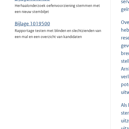
ser
Herhaalonderzoek oefenvoorziening stemmen met
geï
een nieuw stembiljet
Ove
Bijlage 1019500
heb
Rapportage testen met blinden en slechtzienden van
een mal en een overzicht van kandidaten
res
gev
bre
ste
Arn
ver
pot
uit
Als
ste
uit
uit