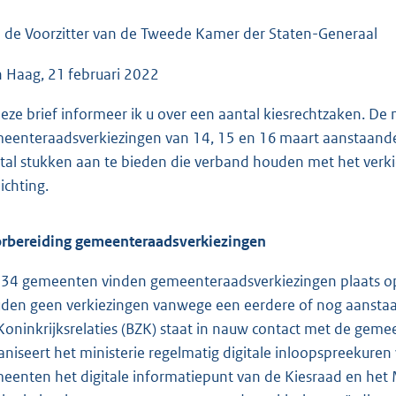
o
o
 de Voorzitter van de Tweede Kamer der Staten-Generaal
t
 Haag, 21 februari 2022
t
e
deze brief informeer ik u over een aantal kiesrechtzaken. 
:
eenteraadsverkiezingen van 14, 15 en 16 maart aanstaande
5
tal stukken aan te bieden die verband houden met het verkiez
8
ichting.
K
b
rbereiding gemeenteraadsverkiezingen
334 gemeenten vinden gemeenteraadsverkiezingen plaats o
den geen verkiezingen vanwege een eerdere of nog aanstaan
Koninkrijksrelaties (BZK) staat in nauw contact met de ge
aniseert het ministerie regelmatig digitale inloopspreekur
eenten het digitale informatiepunt van de Kiesraad en het M