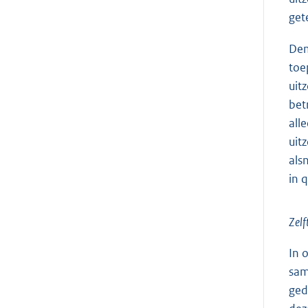
get
Dem
toe
uit
bet
all
uit
als
in q
Zelf
In 
sam
ged