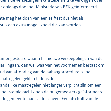
dens de verkiezingen extra zekerheid te verkrijgen over
ver onlangs door het Ministerie van BZK geïnformeerd.
nte mag het doen van een zelftest dus niet als
st is een extra mogelijkheid die kan worden
 Kamer gestuurd waarin hij nieuwe versoepelingen van de
ruari ingaan, dan wel waarvan het voornemen bestaat om
houd van afronding van de nahangprocedure bij het
aatregelen gelden tijdens de
landelijke maatregelen niet langer verplicht zijn om een
 het stemlokaal. Ik heb de burgemeesters geïnformeerd
n de gemeenteraadsverkiezingen. Een afschrift van de