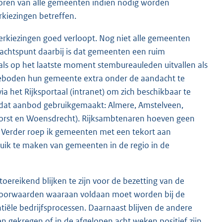
toren van alle gemeenten indien nodig worden
rkiezingen betreffen.
verkiezingen goed verloopt. Nog niet alle gemeenten
chtspunt daarbij is dat gemeenten een ruim
s op het laatste moment stembureauleden uitvallen als
geboden hun gemeente extra onder de aandacht te
 het Rijksportaal (intranet) om zich beschikbaar te
 dat aanbod gebruikgemaakt: Almere, Amstelveen,
orst en Woensdrecht). Rijksambtenaren hoeven geen
 Verder roep ik gemeenten met een tekort aan
uik te maken van gemeenten in de regio in de
oereikend blijken te zijn voor de bezetting van de
 voorwaarden waaraan voldaan moet worden bij de
iële bedrijfsprocessen. Daarnaast blijven de andere
n gekregen of in de afgelopen acht weken positief zijn