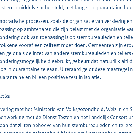
est en inmiddels zijn hersteld, niet langer in quarantaine ho
ocratische processen, zoals de organisatie van verkiezingen, 
passing op ambtenaren die zijn belast met de organisatie va
zondering ook van toepassing is op stembureauleden en telle
rokkene vooraf een zelftest moet doen. Gemeenten zijn ero
een geldt als de inzet van andere stembureauleden en tellers
zonderingsmogelijkheid gebruikt, gebeurt dat natuurlijk altij
nog in quarantaine te gaan. Uiteraard geldt deze maatregel n
uarantaine en bij een positieve test in isolatie.
testen
overleg met het Ministerie van Volksgezondheid, Welzijn en S
enwerking met de Dienst Testen en het Landelijk Consort
aan dat zij ten behoeve van hun stembureauleden en tellers 