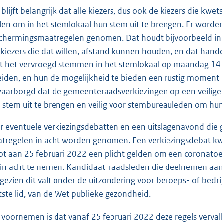
 blijft belangrijk dat alle kiezers, dus ook de kiezers die kwe
len om in het stemlokaal hun stem uit te brengen. Er worden
chermingsmaatregelen genomen. Dat houdt bijvoorbeeld in d
 kiezers die dat willen, afstand kunnen houden, en dat han
jft het vervroegd stemmen in het stemlokaal op maandag 14
eiden, en hun de mogelijkheid te bieden een rustig moment 
aarborgd dat de gemeenteraadsverkiezingen op een veilige 
 stem uit te brengen en veilig voor stembureauleden om hu
r eventuele verkiezingsdebatten en een uitslagenavond die 
tregelen in acht worden genomen. Een verkiezingsdebat kwa
tot aan 25 februari 2022 een plicht gelden om een coronatoeg
 in acht te nemen. Kandidaat-raadsleden die deelnemen aan
gezien dit valt onder de uitzondering voor beroeps- of bedr
tste lid, van de Wet publieke gezondheid.
 voornemen is dat vanaf 25 februari 2022 deze regels vervall