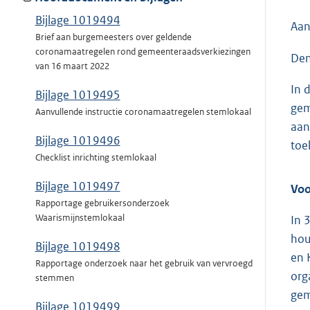
Bijlage 1019494
Aan
Brief aan burgemeesters over geldende
coronamaatregelen rond gemeenteraadsverkiezingen
Den
van 16 maart 2022
In 
Bijlage 1019495
gem
Aanvullende instructie coronamaatregelen stemlokaal
aan
Bijlage 1019496
toel
Checklist inrichting stemlokaal
Bijlage 1019497
Voo
Rapportage gebruikersonderzoek
Waarismijnstemlokaal
In 
hou
Bijlage 1019498
en 
Rapportage onderzoek naar het gebruik van vervroegd
org
stemmen
gem
Bijlage 1019499