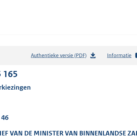
Authentieke versie (PDF)
b
Informatie
e
s
5 165
t
rkiezingen
a
n
d
s
 46
g
r
IEF VAN DE MINISTER VAN BINNENLANDSE ZA