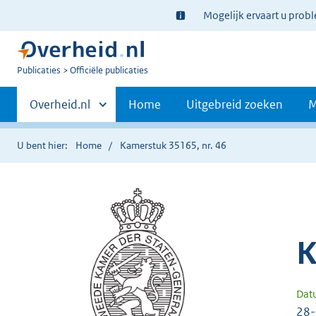
Ter
Mogelijk ervaart u prob
informatie:
U
Publicaties
Officiële publicaties
bent
Primaire
nu
Andere
Overheid.nl
Home
Uitgebreid zoeken
M
hier:
sites
navigatie
binnen
U bent hier:
Home
Kamerstuk 35165, nr. 46
K
Dat
28-