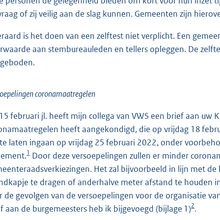
e personen de gelegenheid bieden om kort voor hun inzet tij
vraag of zij veilig aan de slag kunnen. Gemeenten zijn hiero
eraard is het doen van een zelftest niet verplicht. Een gemee
rwaarde aan stembureauleden en tellers opleggen. De zelfte
geboden.
oepelingen coronamaatregelen
15 februari jl. heeft mijn collega van VWS een brief aan uw
onamaatregelen heeft aangekondigd, die op vrijdag 18 feb
 te laten ingaan op vrijdag 25 februari 2022, onder voorbe
1
lement.
Door deze versoepelingen zullen er minder coronam
eenteraadsverkiezingen. Het zal bijvoorbeeld in lijn met de 
dkapje te dragen of anderhalve meter afstand te houden in
r de gevolgen van de versoepelingen voor de organisatie va
2
ef aan de burgemeesters heb ik bijgevoegd (bijlage 1)
.