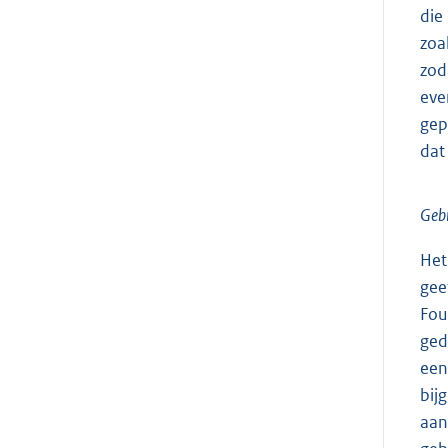
die
zoa
zod
eve
gep
dat
Gebr
Het
gee
Fou
ged
een
bij
aan