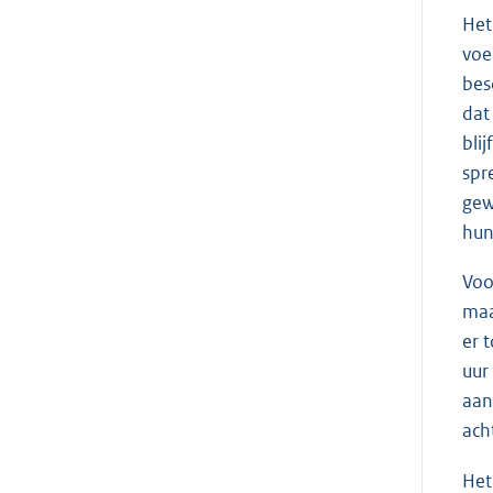
Het
voe
bes
dat
bli
spr
gew
hun
Voo
maa
er 
uur
aan
ach
Het