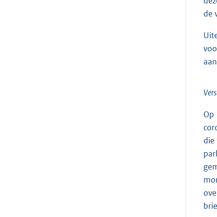
dez
de 
Uit
voo
aan
Vers
Op 
cor
die
par
gem
mon
ove
bri