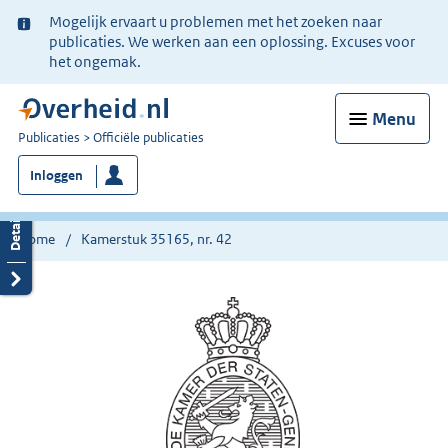
Ter
Mogelijk ervaart u problemen met het zoeken naar
informatie:
publicaties. We werken aan een oplossing. Excuses voor
het ongemak.
Menu
U
Publicaties
Officiële publicaties
bent
Inloggen
nu
hier:
Home
Kamerstuk 35165, nr. 42