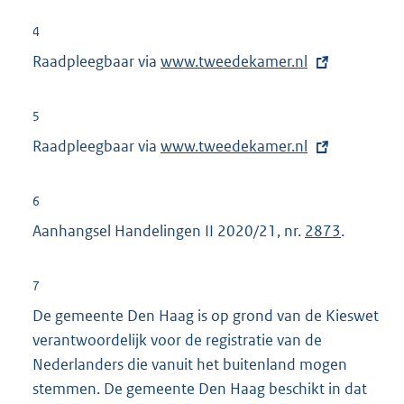
x
n
t
4
e
e
Raadpleegbaar via
E
www.tweedekamer.nl
l
r
x
i
n
t
n
5
e
e
k
Raadpleegbaar via
E
www.tweedekamer.nl
l
r
:
x
i
n
t
n
6
e
e
k
Aanhangsel Handelingen II 2020/21, nr.
2873
.
l
r
:
i
n
n
7
e
k
De gemeente Den Haag is op grond van de Kieswet
l
:
verantwoordelijk voor de registratie van de
i
Nederlanders die vanuit het buitenland mogen
n
stemmen. De gemeente Den Haag beschikt in dat
k