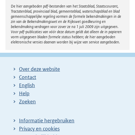
l
:
Disclaimer
De hier aangeboden pdf-bestanden van het Staatsblad, Staatscourant,
i
Tractatenblad, provinciaal blad, gemeenteblad, waterschapsblad en blad
n
gemeenschappelijke regeling vormen de formele bekendmakingen in de
zin van de Bekendmakingswet en de Rijkswet goedkeuring en
k
bekendmaking verdragen voor zover ze na 1 juli 2009 zijn uitgegeven.
Voor pdf-publicaties van vóór deze datum geldt dat alleen de in papieren
:
vorm uitgegeven bladen formele status hebben; de hier aangeboden
elektronische versies daarvan worden bij wijze van service aangeboden.
Over deze website
Contact
English
Help
Zoeken
Informatie hergebruiken
Privacy en cookies