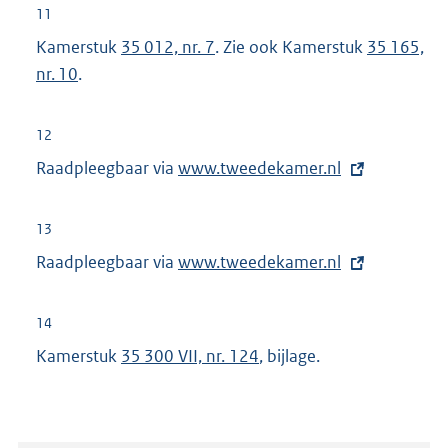
t
11
e
e
Kamerstuk
35 012, nr. 7
. Zie ook Kamerstuk
35 165,
l
r
nr. 10
.
i
n
n
e
k
12
l
:
Raadpleegbaar via
E
www.tweedekamer.nl
i
x
n
t
k
13
e
:
Raadpleegbaar via
E
www.tweedekamer.nl
r
x
n
t
14
e
e
Kamerstuk
35 300 VII, nr. 124
, bijlage.
l
r
i
n
n
e
k