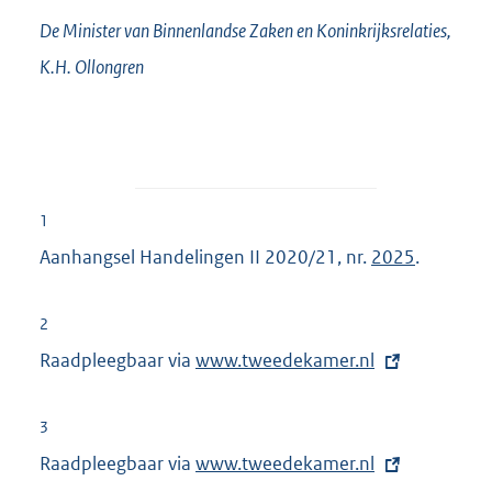
De Minister van Binnenlandse Zaken en Koninkrijksrelaties,
K.H.
Ollongren
1
Aanhangsel Handelingen II 2020/21, nr.
2025
.
2
Raadpleegbaar via
E
www.tweedekamer.nl
x
t
3
e
Raadpleegbaar via
E
www.tweedekamer.nl
r