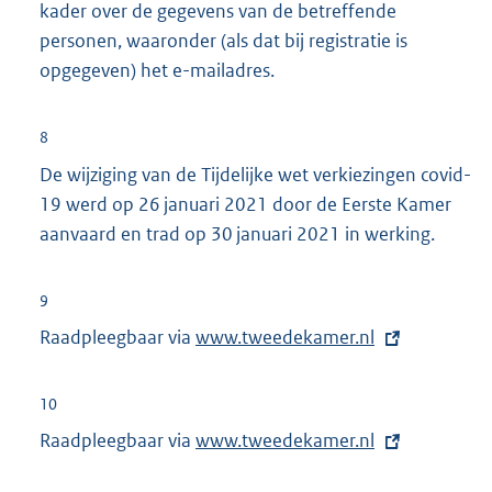
kader over de gegevens van de betreffende
:
personen, waaronder (als dat bij registratie is
opgegeven) het e-mailadres.
8
De wijziging van de Tijdelijke wet verkiezingen covid-
19 werd op 26 januari 2021 door de Eerste Kamer
aanvaard en trad op 30 januari 2021 in werking.
9
Raadpleegbaar via
E
www.tweedekamer.nl
x
t
10
e
Raadpleegbaar via
E
www.tweedekamer.nl
r
x
n