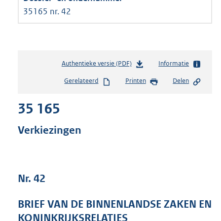
35165 nr. 42
Authentieke versie (PDF)
b
Informatie
e
Gerelateerd
Printen
Delen
s
t
35 165
a
n
d
Verkiezingen
s
g
r
o
Nr. 42
o
t
t
BRIEF VAN DE BINNENLANDSE ZAKEN EN
e
KONINKRIJKSRELATIES
: