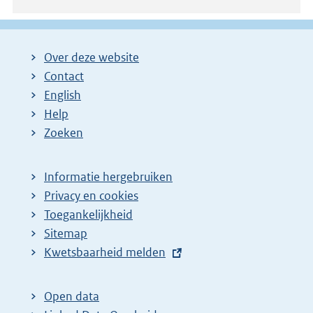
Over deze website
Contact
English
Help
Zoeken
Informatie hergebruiken
Privacy en cookies
Toegankelijkheid
Sitemap
E
Kwetsbaarheid melden
x
t
Open data
e