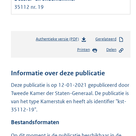
35112 nr. 19
Authentieke versie (PDF)
b
Gerelateerd
e
Printen
Delen
s
t
a
n
Informatie over deze publicatie
d
s
Deze publicatie is op 12-01-2021 gepubliceerd door
g
Tweede Kamer der Staten-Generaal. De publicatie is
r
van het type Kamerstuk en heeft als identifier "kst-
o
35112-19".
o
t
Bestandsformaten
t
e
Op dit moment is de publicatie beschikbaar in de
: