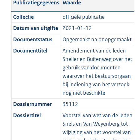
Publicatiegegevens
Waarde
a
t
t
a
c
i
:
e
t
t
n
a
i
t
a
c
3
:
e
t
Collectie
officiële publicatie
d
n
e
i
t
a
8
7
:
e
Datum van uitgifte
2021-01-12
s
d
i
e
i
t
K
K
4
:
g
s
Documentstatus
Opgemaakt na onopgemaakt
n
i
e
i
b
b
K
8
r
g
f
n
i
e
b
K
Documenttitel
Amendement van de leden
o
r
o
f
n
i
b
Sneller en Buitenweg over het
o
o
r
o
f
n
gebruik van documenten
t
o
m
r
o
f
waarover het bestuursorgaan
t
t
a
m
r
o
bij indiening van het verzoek
e
t
a
a
m
r
nog niet beschikte
:
e
t
a
a
m
Dossiernummer
35112
2
:
t
a
a
K
2
Dossiertitel
Voorstel van wet van de leden
t
a
b
K
Snels en Van Weyenberg tot
t
b
wijziging van het voorstel van