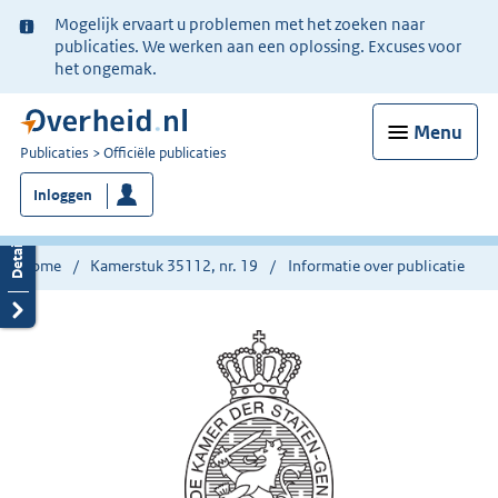
Ter
Mogelijk ervaart u problemen met het zoeken naar
informatie:
publicaties. We werken aan een oplossing. Excuses voor
het ongemak.
Menu
U
Publicaties
Officiële publicaties
bent
Inloggen
nu
hier:
Home
Kamerstuk 35112, nr. 19
Informatie over publicatie