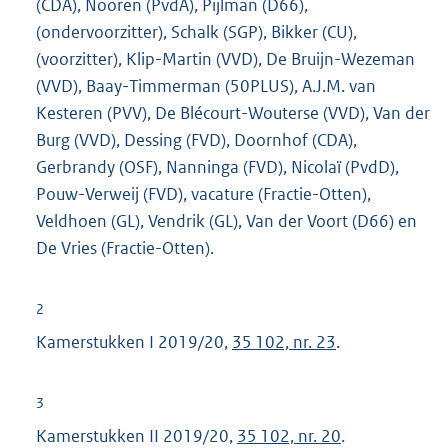
(CDA), Nooren (PvdA), Pijlman (D66),
(ondervoorzitter), Schalk (SGP), Bikker (CU),
(voorzitter), Klip-Martin (VVD), De Bruijn-Wezeman
(VVD), Baay-Timmerman (50PLUS), A.J.M. van
Kesteren (PVV), De Blécourt-Wouterse (VVD), Van der
Burg (VVD), Dessing (FVD), Doornhof (CDA),
Gerbrandy (OSF), Nanninga (FVD), Nicolaï (PvdD),
Pouw-Verweij (FVD), vacature (Fractie-Otten),
Veldhoen (GL), Vendrik (GL), Van der Voort (D66) en
De Vries (Fractie-Otten).
2
Kamerstukken I 2019/20,
35 102, nr. 23
.
3
Kamerstukken II 2019/20,
35 102, nr. 20
.