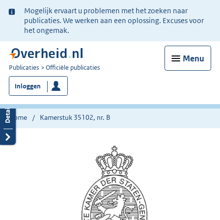
Ter
Mogelijk ervaart u problemen met het zoeken naar
informatie:
publicaties. We werken aan een oplossing. Excuses voor
het ongemak.
Menu
U
Publicaties
Officiële publicaties
bent
Inloggen
nu
hier:
Home
Kamerstuk 35102, nr. B