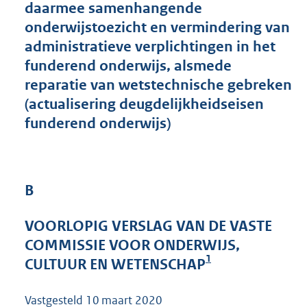
daarmee samenhangende
5
onderwijstoezicht en vermindering van
0
K
administratieve verplichtingen in het
b
funderend onderwijs, alsmede
reparatie van wetstechnische gebreken
(actualisering deugdelijkheidseisen
funderend onderwijs)
B
VOORLOPIG VERSLAG VAN DE VASTE
COMMISSIE VOOR ONDERWIJS,
1
CULTUUR EN WETENSCHAP
Vastgesteld
10 maart 2020