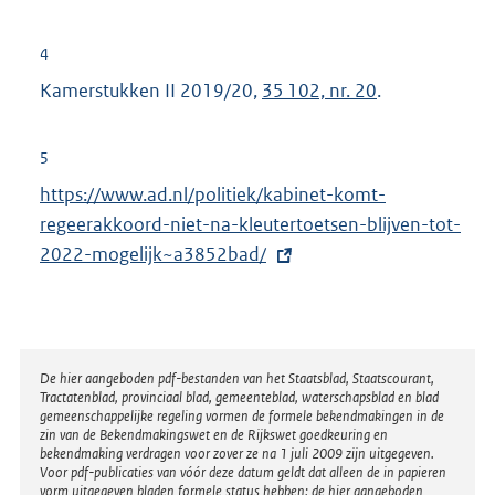
4
Kamerstukken II 2019/20,
35 102, nr. 20
.
5
E
https://www.ad.nl/politiek/kabinet-komt-
x
regeerakkoord-niet-na-kleutertoetsen-blijven-tot-
t
2022-mogelijk~a3852bad/
e
r
n
e
Disclaimer
De hier aangeboden pdf-bestanden van het Staatsblad, Staatscourant,
Tractatenblad, provinciaal blad, gemeenteblad, waterschapsblad en blad
l
gemeenschappelijke regeling vormen de formele bekendmakingen in de
i
zin van de Bekendmakingswet en de Rijkswet goedkeuring en
bekendmaking verdragen voor zover ze na 1 juli 2009 zijn uitgegeven.
n
Voor pdf-publicaties van vóór deze datum geldt dat alleen de in papieren
k
vorm uitgegeven bladen formele status hebben; de hier aangeboden