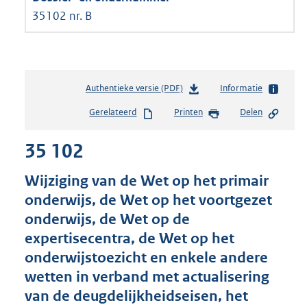
35102 nr. B
Authentieke versie (PDF)
b
Informatie
e
Gerelateerd
Printen
Delen
s
t
35 102
a
n
d
Wijziging van de Wet op het primair
s
onderwijs, de Wet op het voortgezet
g
onderwijs, de Wet op de
r
o
expertisecentra, de Wet op het
o
onderwijstoezicht en enkele andere
t
wetten in verband met actualisering
t
e
van de deugdelijkheidseisen, het
: