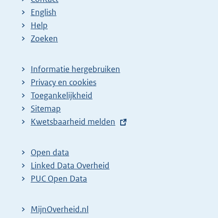
English
Help
Zoeken
Informatie hergebruiken
Privacy en cookies
Toegankelijkheid
Sitemap
E
Kwetsbaarheid melden
x
t
Open data
e
Linked Data Overheid
r
PUC Open Data
n
e
MijnOverheid.nl
l