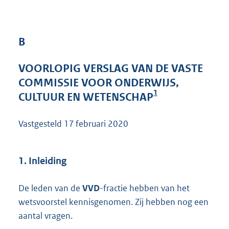
4
1
K
B
b
VOORLOPIG VERSLAG VAN DE VASTE
COMMISSIE VOOR ONDERWIJS,
1
CULTUUR EN WETENSCHAP
Vastgesteld
17 februari 2020
1. Inleiding
De leden van de
VVD
-fractie hebben van het
wetsvoorstel kennisgenomen. Zij hebben nog een
aantal vragen.