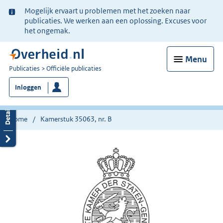
Ter
Mogelijk ervaart u problemen met het zoeken naar
informatie:
publicaties. We werken aan een oplossing. Excuses voor
het ongemak.
Menu
U
Publicaties
Officiële publicaties
bent
Inloggen
nu
hier:
Home
Kamerstuk 35063, nr. B