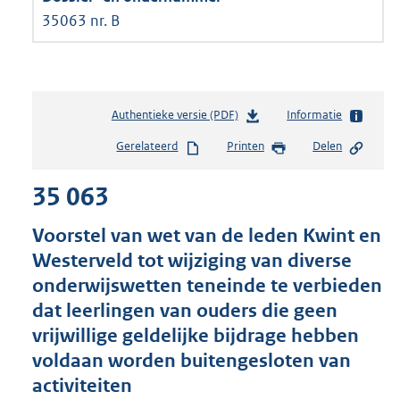
35063 nr. B
Authentieke versie (PDF)
b
Informatie
e
Gerelateerd
Printen
Delen
s
t
35 063
a
n
d
Voorstel van wet van de leden Kwint en
s
Westerveld tot wijziging van diverse
g
onderwijswetten teneinde te verbieden
r
o
dat leerlingen van ouders die geen
o
vrijwillige geldelijke bijdrage hebben
t
voldaan worden buitengesloten van
t
e
activiteiten
: