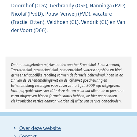
Doornhof (CDA), Gerbrandy (OSF), Nanninga (FVD),
Nicolaï (PvdD), Pouw-Verweij (FVD), vacature
(Fractie-Otten), Veldhoen (GL), Vendrik (GL) en Van
der Voort (D66).
Disclaimer
De hier aangeboden pdf-bestanden van het Staatsblad, Staatscourant,
Tractatenblad, provinciaal blad, gemeenteblad, waterschapsblad en blad
gemeenschappelijke regeling vormen de formele bekendmakingen in de
zin van de Bekendmakingswet en de Rijkswet goedkeuring en
bekendmaking verdragen voor zover ze na 1 juli 2009 zijn uitgegeven.
Voor pdf-publicaties van vóór deze datum geldt dat alleen de in papieren
vorm uitgegeven bladen formele status hebben; de hier aangeboden
elektronische versies daarvan worden bij wijze van service aangeboden.
Over deze website
Contact