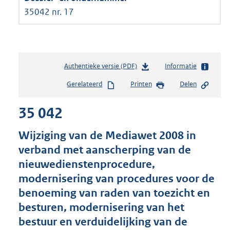
35042 nr. 17
Authentieke versie (PDF)
b
Informatie
e
Gerelateerd
Printen
Delen
s
t
35 042
a
n
d
Wijziging van de Mediawet 2008 in
s
verband met aanscherping van de
g
nieuwedienstenprocedure,
r
o
modernisering van procedures voor de
o
benoeming van raden van toezicht en
t
besturen, modernisering van het
t
e
bestuur en verduidelijking van de
: