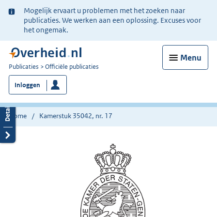
Ter
Mogelijk ervaart u problemen met het zoeken naar
informatie:
publicaties. We werken aan een oplossing. Excuses voor
het ongemak.
Menu
U
Publicaties
Officiële publicaties
bent
Inloggen
nu
hier:
Home
Kamerstuk 35042, nr. 17