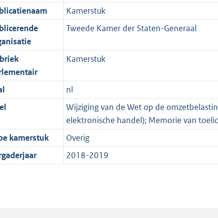
blicatienaam
Kamerstuk
blicerende
Tweede Kamer der Staten-Generaal
ganisatie
briek
Kamerstuk
rlementair
al
nl
el
Wijziging van de Wet op de omzetbelasting
elektronische handel); Memorie van toelic
pe kamerstuk
Overig
rgaderjaar
2018-2019