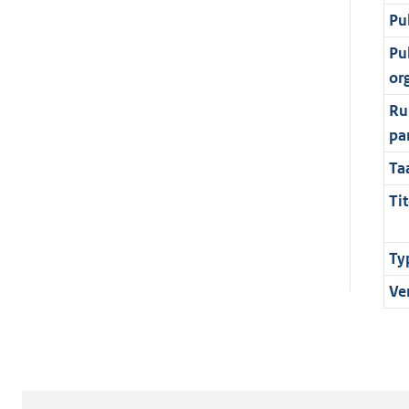
Pu
Pu
or
Ru
pa
Ta
Tit
Ty
Ve