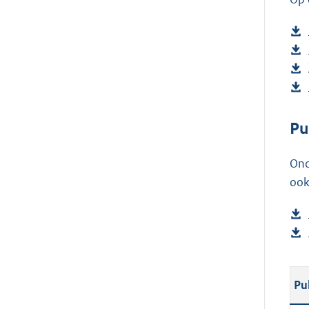
Pu
Ond
ook
Pu