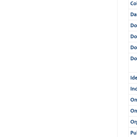
Col
Da
Do
Do
Do
Dos
Ide
In
On
On
Or
Pu