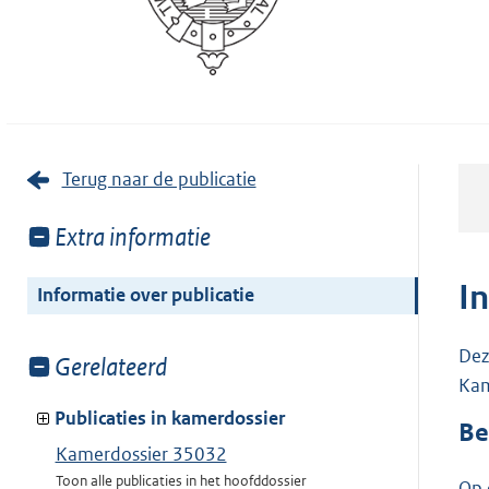
Terug naar de publicatie
Toon
Extra informatie
meer
van:
I
Informatie over publicatie
Dez
Toon
Gerelateerd
Kam
meer
van:
Publicaties in kamerdossier
Be
Kamerdossier 35032
Toon alle publicaties in het hoofddossier
Op 