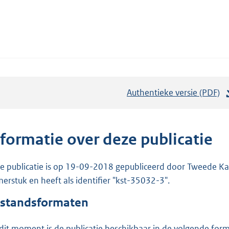
Authentieke versie (PDF)
b
e
s
t
nformatie over deze publicatie
a
n
e publicatie is op 19-09-2018 gepubliceerd door Tweede Kam
d
erstuk en heeft als identifier "kst-35032-3".
s
standsformaten
g
r
dit moment is de publicatie beschikbaar in de volgende for