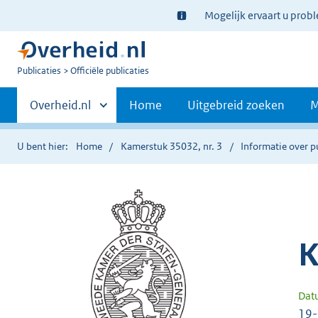
Ter
Mogelijk ervaart u prob
informatie:
U
Publicaties
Officiële publicaties
bent
Primaire
nu
Andere
Overheid.nl
Home
Uitgebreid zoeken
M
hier:
sites
navigatie
binnen
U bent hier:
Home
Kamerstuk 35032, nr. 3
Informatie over p
K
Dat
19-