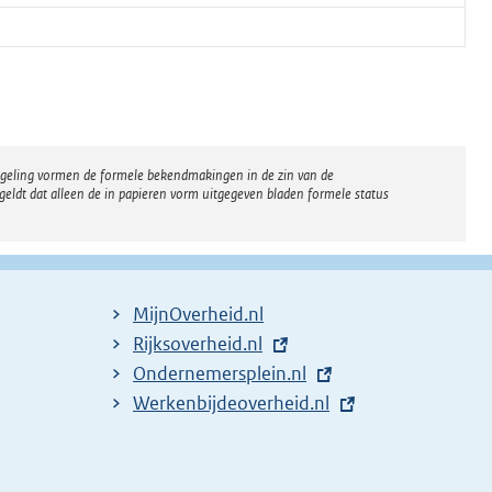
regeling vormen de formele bekendmakingen in de zin van de
eldt dat alleen de in papieren vorm uitgegeven bladen formele status
MijnOverheid.nl
E
Rijksoverheid.nl
x
E
Ondernemersplein.nl
t
x
E
Werkenbijdeoverheid.nl
e
t
x
r
e
t
n
r
e