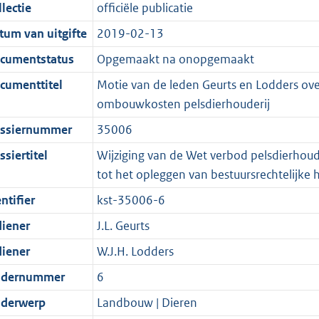
t
a
c
i
:
e
t
t
lectie
officiële publicatie
d
n
i
t
a
c
3
:
e
t
tum van uitgifte
2019-02-13
s
d
e
i
t
a
6
7
:
e
g
s
i
e
i
t
K
K
2
:
cumentstatus
Opgemaakt na onopgemaakt
r
g
n
i
e
i
b
b
K
2
cumenttitel
Motie van de leden Geurts en Lodders over
o
r
f
n
i
e
b
K
ombouwkosten pelsdierhouderij
o
o
o
f
n
i
b
ssiernummer
35006
t
o
r
o
f
n
t
t
m
r
o
f
siertitel
Wijziging van de Wet verbod pelsdierhou
e
t
a
m
r
o
tot het opleggen van bestuursrechtelijke 
:
e
a
a
m
r
ntifier
kst-35006-6
2
:
t
a
a
m
diener
J.L. Geurts
K
2
t
a
a
b
K
t
a
diener
W.J.H. Lodders
b
t
dernummer
6
derwerp
Landbouw | Dieren