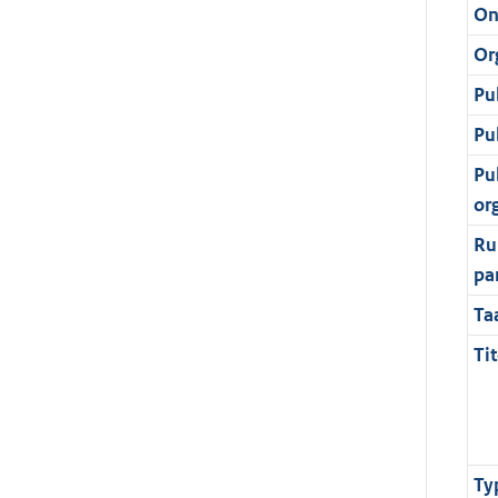
On
Or
Pu
Pu
Pu
or
Ru
pa
Ta
Tit
Ty