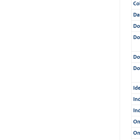
Col
Da
Do
Do
Do
Dos
Ide
In
In
On
On