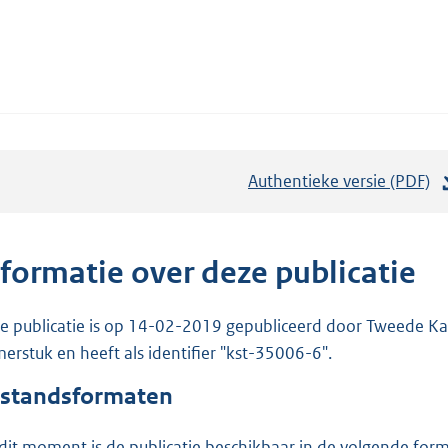
Authentieke versie (PDF)
b
e
s
t
nformatie over deze publicatie
a
n
e publicatie is op 14-02-2019 gepubliceerd door Tweede Kam
d
erstuk en heeft als identifier "kst-35006-6".
s
standsformaten
g
r
dit moment is de publicatie beschikbaar in de volgende for