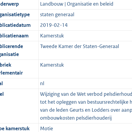
derwerp
Landbouw | Organisatie en beleid
ganisatietype
staten generaal
blicatiedatum
2019-02-14
blicatienaam
Kamerstuk
blicerende
Tweede Kamer der Staten-Generaal
ganisatie
briek
Kamerstuk
rlementair
al
nl
el
Wijziging van de Wet verbod pelsdierhou
tot het opleggen van bestuursrechtelijke 
van de leden Geurts en Lodders over aanpa
ombouwkosten pelsdierhouderij
pe kamerstuk
Motie