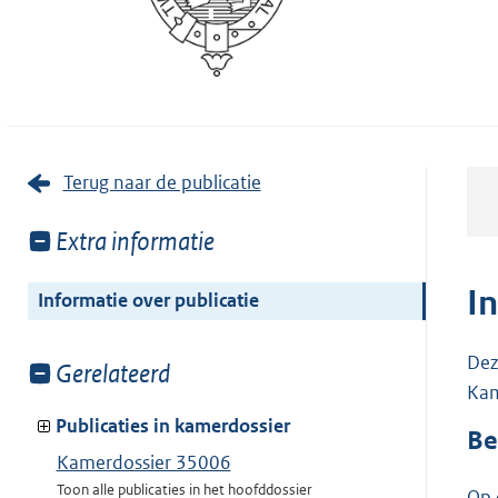
Terug naar de publicatie
Toon
Extra informatie
meer
van:
I
Informatie over publicatie
Dez
Toon
Gerelateerd
Kam
meer
van:
Publicaties in kamerdossier
Be
Kamerdossier 35006
Toon alle publicaties in het hoofddossier
Op 