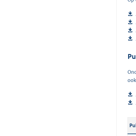
Pu
Ond
ook
Pu