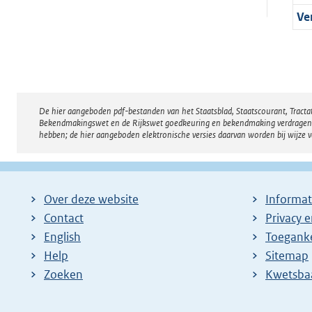
Ve
De hier aangeboden pdf-bestanden van het Staatsblad, Staatscourant, Tract
Disclaimer
Bekendmakingswet en de Rijkswet goedkeuring en bekendmaking verdragen voor
hebben; de hier aangeboden elektronische versies daarvan worden bij wijze 
Over deze website
Informat
Contact
Privacy 
English
Toeganke
Help
Sitemap
Zoeken
E
Kwetsba
x
t