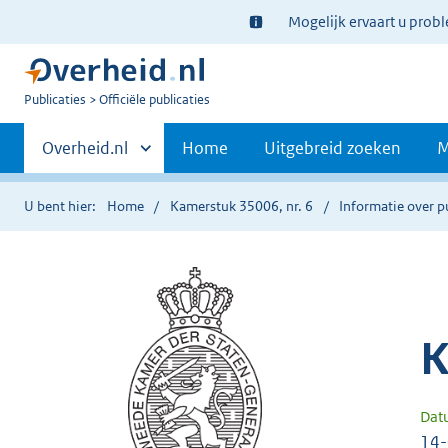
Ter
Mogelijk ervaart u prob
informatie:
U
Publicaties
Officiële publicaties
bent
Primaire
nu
Andere
Overheid.nl
Home
Uitgebreid zoeken
M
hier:
sites
navigatie
binnen
U bent hier:
Home
Kamerstuk 35006, nr. 6
Informatie over p
K
Dat
14-