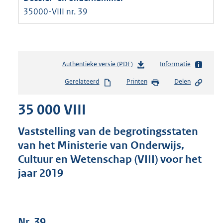
35000-VIII nr. 39
Authentieke versie (PDF)
b
Informatie
e
Gerelateerd
Printen
Delen
s
t
35 000 VIII
a
n
d
Vaststelling van de begrotingsstaten
s
van het Ministerie van Onderwijs,
g
Cultuur en Wetenschap (VIII) voor het
r
o
jaar 2019
o
t
t
e
Nr. 39
: