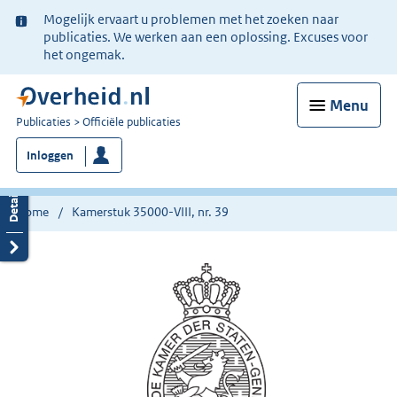
Ter
Mogelijk ervaart u problemen met het zoeken naar
informatie:
publicaties. We werken aan een oplossing. Excuses voor
het ongemak.
Menu
U
Publicaties
Officiële publicaties
bent
Inloggen
nu
hier:
Home
Kamerstuk 35000-VIII, nr. 39