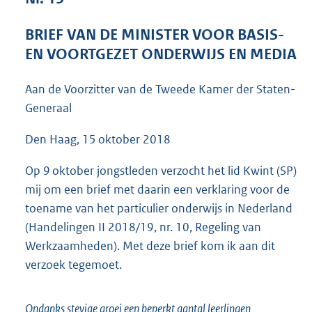
4
4
BRIEF VAN DE MINISTER VOOR BASIS-
K
EN VOORTGEZET ONDERWIJS EN MEDIA
b
Aan de Voorzitter van de Tweede Kamer der Staten-
Generaal
Den Haag, 15 oktober 2018
Op 9 oktober jongstleden verzocht het lid Kwint (SP)
mij om een brief met daarin een verklaring voor de
toename van het particulier onderwijs in Nederland
(Handelingen II 2018/19, nr. 10, Regeling van
Werkzaamheden). Met deze brief kom ik aan dit
verzoek tegemoet.
Ondanks stevige groei een beperkt aantal leerlingen