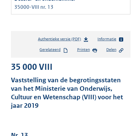
35000-VIII nr. 13
Authentieke versie (PDF)
b
Informatie
e
Gerelateerd
Printen
Delen
s
t
35 000 VIII
a
n
d
Vaststelling van de begrotingsstaten
s
van het Ministerie van Onderwijs,
g
Cultuur en Wetenschap (VIII) voor het
r
o
jaar 2019
o
t
t
e
Nr. 13
: