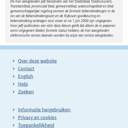
Disclaimer
De hier aangeboden pdf-bestanden van het Staatsblad, Staatscourant,
Tractatenblad, provinciaal blad, gemeenteblad, waterschapsblad en blad
gemeenschappelijke regeling vormen de formele bekendmakingen in de
zin van de Bekendmakingswet en de Rijkswet goedkeuring en
bekendmaking verdragen voor zover ze na 1 juli 2009 zijn uitgegeven.
Voor pdf-publicaties van vóór deze datum geldt dat alleen de in papieren
vorm uitgegeven bladen formele status hebben; de hier aangeboden
elektronische versies daarvan worden bij wijze van service aangeboden.
Over deze website
Contact
English
Help
Zoeken
Informatie hergebruiken
Privacy en cookies
Toegankelijkheid