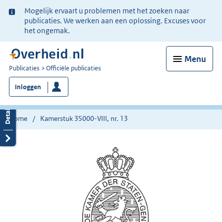
Ter
Mogelijk ervaart u problemen met het zoeken naar
informatie:
publicaties. We werken aan een oplossing. Excuses voor
het ongemak.
Menu
U
Publicaties
Officiële publicaties
bent
Inloggen
nu
hier:
Home
Kamerstuk 35000-VIII, nr. 13