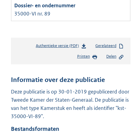
35000-VI nr. 89
Authentieke versie (PDF)
b
Gerelateerd
e
Printen
Delen
s
t
a
n
Informatie over deze publicatie
d
s
Deze publicatie is op 30-01-2019 gepubliceerd door
g
Tweede Kamer der Staten-Generaal. De publicatie is
r
van het type Kamerstuk en heeft als identifier "kst-
o
35000-VI-89".
o
t
Bestandsformaten
t
e