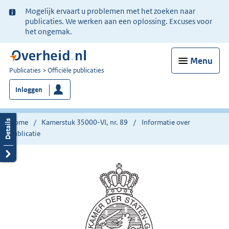
Ter
Mogelijk ervaart u problemen met het zoeken naar
informatie:
publicaties. We werken aan een oplossing. Excuses voor
het ongemak.
Menu
U
Publicaties
Officiële publicaties
bent
Inloggen
nu
hier:
Home
Kamerstuk 35000-VI, nr. 89
Informatie over
publicatie