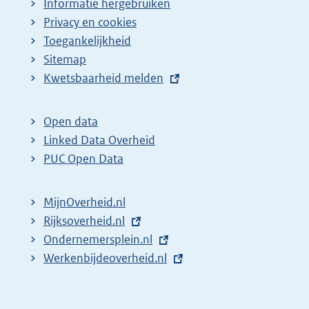
Informatie hergebruiken
Privacy en cookies
Toegankelijkheid
Sitemap
E
Kwetsbaarheid melden
x
t
Open data
e
Linked Data Overheid
r
PUC Open Data
n
e
MijnOverheid.nl
l
E
Rijksoverheid.nl
i
x
E
Ondernemersplein.nl
n
t
x
E
Werkenbijdeoverheid.nl
k
e
t
x
:
r
e
t