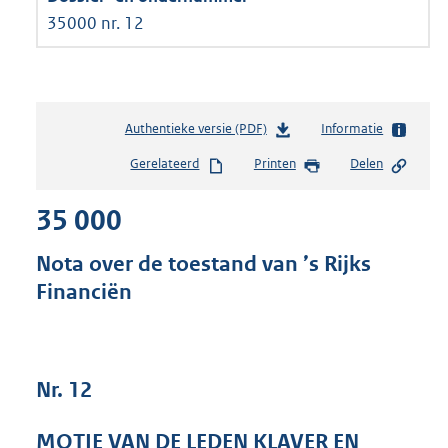
35000 nr. 12
Authentieke versie (PDF)
b
Informatie
e
Gerelateerd
Printen
Delen
s
t
35 000
a
n
d
Nota over de toestand van ’s Rijks
s
Financiën
g
r
o
o
t
Nr. 12
t
e
MOTIE VAN DE LEDEN KLAVER EN
: