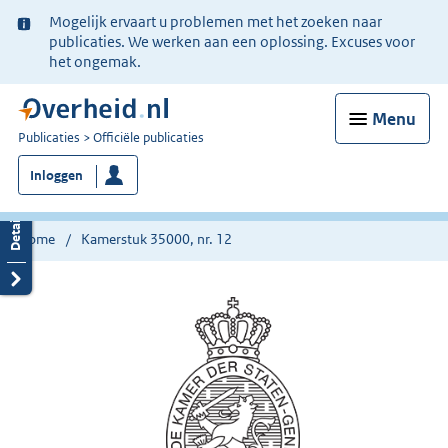
Ter
Mogelijk ervaart u problemen met het zoeken naar
informatie:
publicaties. We werken aan een oplossing. Excuses voor
het ongemak.
Menu
U
Publicaties
Officiële publicaties
bent
Inloggen
nu
hier:
Home
Kamerstuk 35000, nr. 12