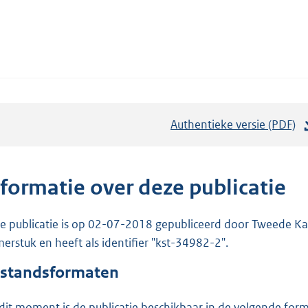
Authentieke versie (PDF)
b
e
s
t
nformatie over deze publicatie
a
n
e publicatie is op 02-07-2018 gepubliceerd door Tweede Kam
d
erstuk en heeft als identifier "kst-34982-2".
s
standsformaten
g
r
dit moment is de publicatie beschikbaar in de volgende for