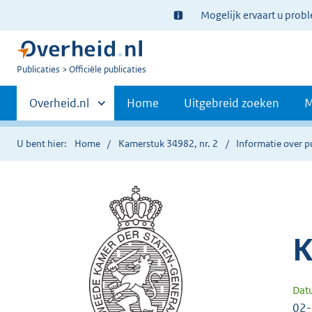
Ter
Mogelijk ervaart u prob
informatie:
U
Publicaties
Officiële publicaties
bent
Primaire
nu
Andere
Overheid.nl
Home
Uitgebreid zoeken
M
hier:
sites
navigatie
binnen
U bent hier:
Home
Kamerstuk 34982, nr. 2
Informatie over p
K
Dat
02-