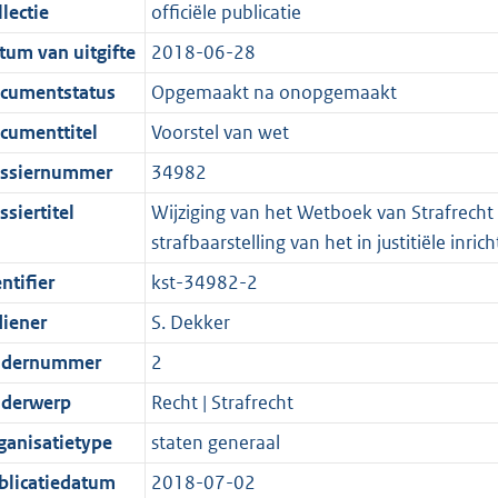
t
a
c
i
:
e
t
t
lectie
officiële publicatie
d
n
i
t
a
c
3
:
e
t
tum van uitgifte
2018-06-28
s
d
e
i
t
a
9
7
:
e
g
s
i
e
i
t
K
K
6
:
cumentstatus
Opgemaakt na onopgemaakt
r
g
n
i
e
i
b
b
K
4
cumenttitel
Voorstel van wet
o
r
f
n
i
e
b
K
ssiernummer
34982
o
o
o
f
n
i
b
t
o
r
o
f
n
siertitel
Wijziging van het Wetboek van Strafrecht
t
t
m
r
o
f
strafbaarstelling van het in justitiële i
e
t
a
m
r
o
ntifier
kst-34982-2
:
e
a
a
m
r
diener
S. Dekker
2
:
t
a
a
m
K
2
t
a
a
dernummer
2
b
K
t
a
derwerp
Recht | Strafrecht
b
t
ganisatietype
staten generaal
blicatiedatum
2018-07-02