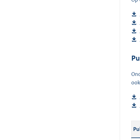
Pu
Ond
ook
Pu