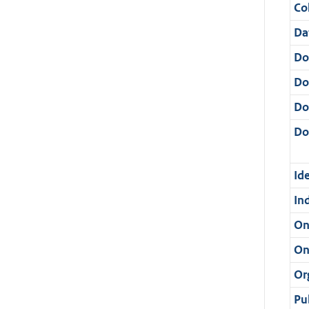
Col
Da
Do
Do
Do
Dos
Ide
In
On
On
Or
Pu