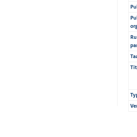
Pu
Pu
or
Ru
pa
Ta
Tit
Ty
Ve