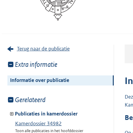
Terug naar de publicatie
Toon
Extra informatie
meer
van:
I
Informatie over publicatie
Dez
Toon
Gerelateerd
Kam
meer
van:
Publicaties in kamerdossier
Be
Kamerdossier 34982
Toon alle publicaties in het hoofddossier
Op 