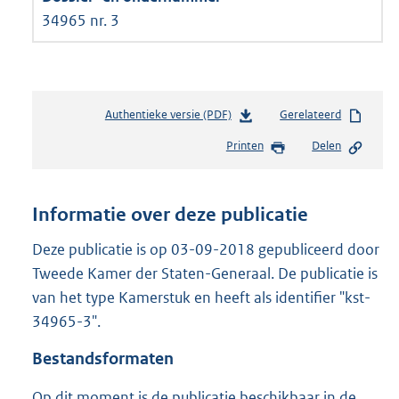
34965 nr. 3
Authentieke versie (PDF)
b
Gerelateerd
e
Printen
Delen
s
t
a
n
Informatie over deze publicatie
d
s
Deze publicatie is op 03-09-2018 gepubliceerd door
g
Tweede Kamer der Staten-Generaal. De publicatie is
r
van het type Kamerstuk en heeft als identifier "kst-
o
34965-3".
o
t
Bestandsformaten
t
e
Op dit moment is de publicatie beschikbaar in de
: