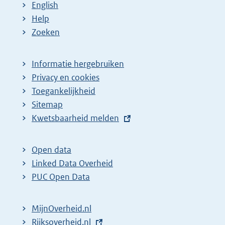
English
Help
Zoeken
Informatie hergebruiken
Privacy en cookies
Toegankelijkheid
Sitemap
E
Kwetsbaarheid melden
x
t
Open data
e
Linked Data Overheid
r
PUC Open Data
n
e
MijnOverheid.nl
l
E
Rijksoverheid.nl