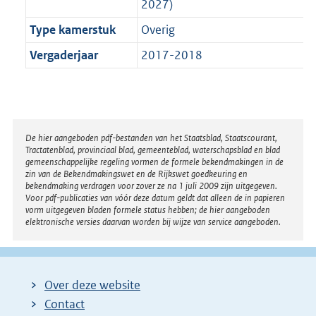
2027)
Type kamerstuk
Overig
Vergaderjaar
2017-2018
Disclaimer
De hier aangeboden pdf-bestanden van het Staatsblad, Staatscourant,
Tractatenblad, provinciaal blad, gemeenteblad, waterschapsblad en blad
gemeenschappelijke regeling vormen de formele bekendmakingen in de
zin van de Bekendmakingswet en de Rijkswet goedkeuring en
bekendmaking verdragen voor zover ze na 1 juli 2009 zijn uitgegeven.
Voor pdf-publicaties van vóór deze datum geldt dat alleen de in papieren
vorm uitgegeven bladen formele status hebben; de hier aangeboden
elektronische versies daarvan worden bij wijze van service aangeboden.
Over deze website
Contact