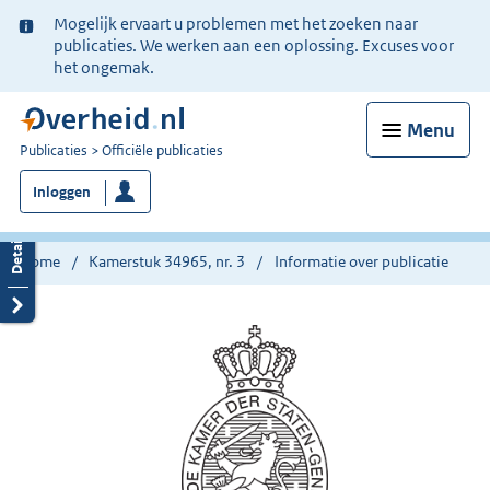
Ter
Mogelijk ervaart u problemen met het zoeken naar
informatie:
publicaties. We werken aan een oplossing. Excuses voor
het ongemak.
Menu
U
Publicaties
Officiële publicaties
bent
Inloggen
nu
hier:
Home
Kamerstuk 34965, nr. 3
Informatie over publicatie