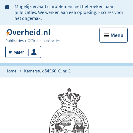
Ter
Mogelijk ervaart u problemen met het zoeken naar
informatie:
publicaties. We werken aan een oplossing. Excuses voor
het ongemak.
Menu
U
Publicaties
Officiële publicaties
bent
Inloggen
nu
hier:
Home
Kamerstuk 34960-C, nr. 2