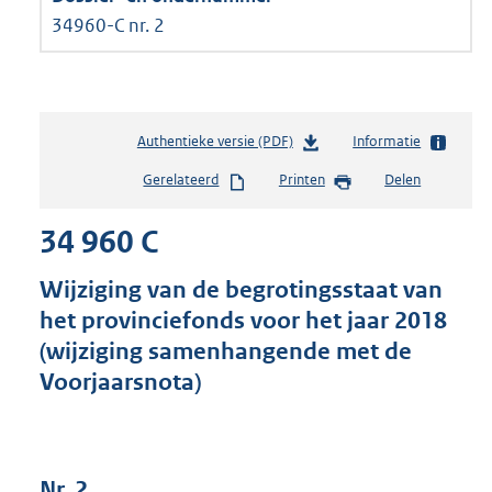
34960-C nr. 2
Authentieke versie (PDF)
b
Informatie
e
Gerelateerd
Printen
Delen
s
t
34 960 C
a
n
d
Wijziging van de begrotingsstaat van
s
het provinciefonds voor het jaar 2018
g
(wijziging samenhangende met de
r
o
Voorjaarsnota)
o
t
t
e
Nr. 2
: