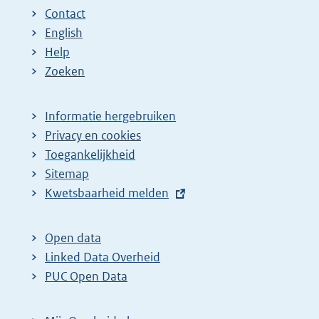
Contact
English
Help
Zoeken
Informatie hergebruiken
Privacy en cookies
Toegankelijkheid
Sitemap
E
Kwetsbaarheid melden
x
t
Open data
e
Linked Data Overheid
r
PUC Open Data
n
e