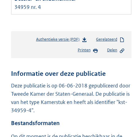
34959 nr. 4
Authentieke versie (PDF)
b
Gerelateerd
e
Printen
Delen
s
t
a
n
Informatie over deze publicatie
d
s
Deze publicatie is op 06-06-2018 gepubliceerd door
g
Tweede Kamer der Staten-Generaal. De publicatie is
r
van het type Kamerstuk en heeft als identifier "kst-
o
34959-4".
o
t
Bestandsformaten
t
e
Op dit moment is de publicatie beschikbaar in de
: