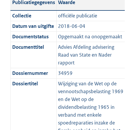
Publicatiegegevens
Waarde
a
t
t
a
c
i
:
e
t
t
n
a
i
t
a
c
6
:
e
t
Collectie
officiële publicatie
d
n
e
i
t
a
3
1
:
e
Datum van uitgifte
2018-06-04
s
d
i
e
i
t
K
4
3
:
g
s
Documentstatus
Opgemaakt na onopgemaakt
n
i
e
i
b
K
0
1
r
g
f
n
i
e
b
K
7
Documenttitel
Advies Afdeling advisering
o
r
o
f
n
i
b
K
Raad van State en Nader
o
o
r
o
f
n
b
rapport
t
o
m
r
o
f
Dossiernummer
34959
t
t
a
m
r
o
e
t
Dossiertitel
Wijziging van de Wet op de
a
a
m
r
:
e
vennootschapsbelasting 1969
t
a
a
m
2
:
en de Wet op de
t
a
a
K
2
dividendbelasting 1965 in
t
a
b
K
verband met enkele
t
b
spoedreparaties inzake de