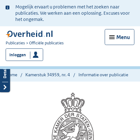
Ter
Mogelijk ervaart u problemen met het zoeken naar
informatie:
publicaties. We werken aan een oplossing. Excuses voor
het ongemak.
Menu
U
Publicaties
Officiële publicaties
bent
Inloggen
nu
hier:
Home
Kamerstuk 34959, nr. 4
Informatie over publicatie