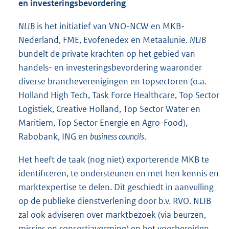
en investeringsbevordering
NLIB
is het initiatief van VNO-NCW en MKB-
Nederland, FME, Evofenedex en Metaalunie.
NLIB
bundelt de private krachten op het gebied van
handels- en investeringsbevordering waaronder
diverse brancheverenigingen en topsectoren (o.a.
Holland High Tech, Task Force Healthcare, Top Sector
Logistiek, Creative Holland, Top Sector Water en
Maritiem, Top Sector Energie en Agro-Food),
Rabobank, ING en
business councils
.
Het heeft de taak (nog niet) exporterende MKB te
identificeren, te ondersteunen en met hen kennis en
marktexpertise te delen. Dit geschiedt in aanvulling
op de publieke dienstverlening door b.v. RVO. NLIB
zal ook adviseren over marktbezoek (via beurzen,
missies en consortiavorming) en het voorbereiden