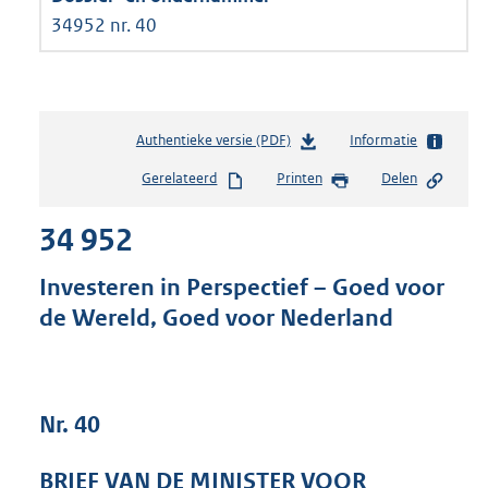
34952 nr. 40
Authentieke versie (PDF)
b
Informatie
e
Gerelateerd
Printen
Delen
s
t
34 952
a
n
d
Investeren in Perspectief – Goed voor
s
de Wereld, Goed voor Nederland
g
r
o
o
t
Nr. 40
t
e
BRIEF VAN DE MINISTER VOOR
: