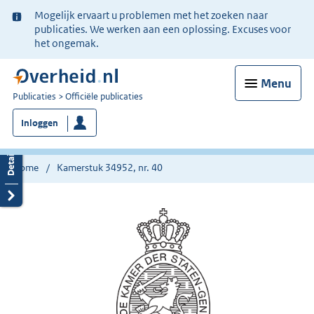
Ter
Mogelijk ervaart u problemen met het zoeken naar
informatie:
publicaties. We werken aan een oplossing. Excuses voor
het ongemak.
Menu
U
Publicaties
Officiële publicaties
bent
Inloggen
nu
hier:
Home
Kamerstuk 34952, nr. 40