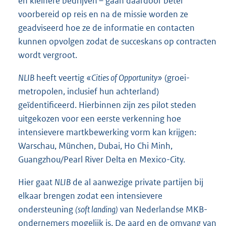
en kleinere bedrijven – gaan daardoor beter
voorbereid op reis en na de missie worden ze
geadviseerd hoe ze de informatie en contacten
kunnen opvolgen zodat de succeskans op contracten
wordt vergroot.
NLIB
heeft veertig
«Cities of Opportunity»
(groei-
metropolen, inclusief hun achterland)
geïdentificeerd. Hierbinnen zijn zes pilot steden
uitgekozen voor een eerste verkenning hoe
intensievere martkbewerking vorm kan krijgen:
Warschau, München, Dubai, Ho Chi Minh,
Guangzhou/Pearl River Delta en Mexico-City.
Hier gaat
NLIB
de al aanwezige private partijen bij
elkaar brengen zodat een intensievere
ondersteuning
(soft landing)
van Nederlandse MKB-
ondernemers mogelijk is. De aard en de omvang van