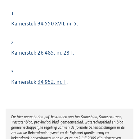
1
Kamerstuk
34 550 XVII, nr. 5
.
2
Kamerstuk
26 485, nr. 281
.
3
Kamerstuk
34 952, nr. 1
.
Disclaimer
De hier aangeboden pdf-bestanden van het Staatsblad, Staatscourant,
Tractatenblad, provinciaal blad, gemeenteblad, waterschapsblad en blad
gemeenschappelijke regeling vormen de formele bekendmakingen in de
zin van de Bekendmakingswet en de Rijkswet goedkeuring en
bekendmaking verdragen voor zover ze na 1 juli 2009 zijn uitgegeven.