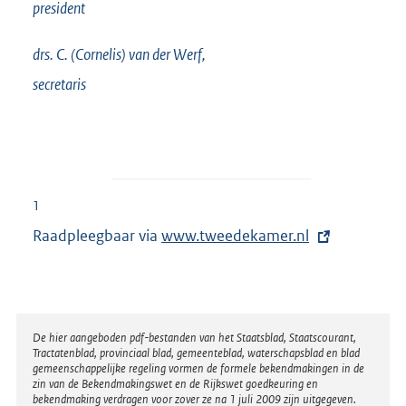
president
drs. C. (Cornelis) van der
Werf,
secretaris
1
Raadpleegbaar via
E
www.tweedekamer.nl
x
t
e
r
Disclaimer
De hier aangeboden pdf-bestanden van het Staatsblad, Staatscourant,
Tractatenblad, provinciaal blad, gemeenteblad, waterschapsblad en blad
n
gemeenschappelijke regeling vormen de formele bekendmakingen in de
e
zin van de Bekendmakingswet en de Rijkswet goedkeuring en
bekendmaking verdragen voor zover ze na 1 juli 2009 zijn uitgegeven.