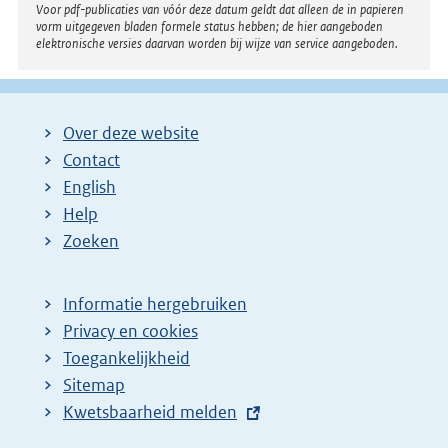
l
Voor pdf-publicaties van vóór deze datum geldt dat alleen de in papieren
i
vorm uitgegeven bladen formele status hebben; de hier aangeboden
elektronische versies daarvan worden bij wijze van service aangeboden.
n
k
:
Over deze website
Contact
English
Help
Zoeken
Informatie hergebruiken
Privacy en cookies
Toegankelijkheid
Sitemap
E
Kwetsbaarheid melden
x