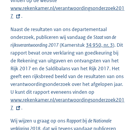
vinden op de website
E
www.rekenkamer.nl/verantwoordingsonderzoek201
x
7
.
t
e
Naast de resultaten van ons departementaal
r
onderzoek, publiceren wij vandaag de
Staat van de
n
rijksverantwoording 2017
(Kamerstuk
34 950, nr. 3
). Dit
e
rapport bevat onze verklaring van goedkeuring bij
l
de Rekening van uitgaven en ontvangsten van het
i
Rijk 2017 en de Saldibalans van het Rijk 2017. Het
n
geeft een rijksbreed beeld van de resultaten van ons
k
verantwoordingsonderzoek over het afgelopen jaar.
:
U kunt dit rapport eveneens vinden op
E
www.rekenkamer.nl/verantwoordingsonderzoek201
x
7
.
t
e
Wij wijzen u graag op ons
Rapport bij de Nationale
r
verklaring 2018
, dat wij tevens vandaag publiceren