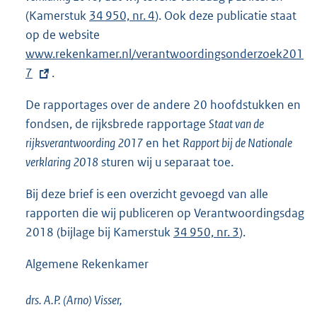
n
(Kamerstuk
34 950, nr. 4
). Ook deze publicatie staat
e
op de website
E
l
www.rekenkamer.nl/verantwoordingsonderzoek201
x
i
7
.
t
n
e
k
De rapportages over de andere 20 hoofdstukken en
r
:
fondsen, de rijksbrede rapportage
Staat van de
n
rijksverantwoording 2017
en het
Rapport bij de Nationale
e
verklaring 2018
sturen wij u separaat toe.
l
i
Bij deze brief is een overzicht gevoegd van alle
n
rapporten die wij publiceren op Verantwoordingsdag
k
2018 (bijlage bij Kamerstuk
34 950, nr. 3
).
:
Algemene Rekenkamer
drs. A.P. (Arno)
Visser,