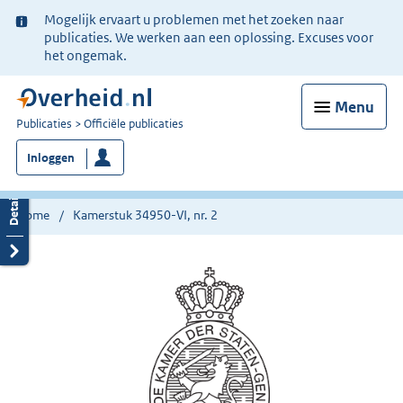
Ter
Mogelijk ervaart u problemen met het zoeken naar
informatie:
publicaties. We werken aan een oplossing. Excuses voor
het ongemak.
Menu
U
Publicaties
Officiële publicaties
bent
Inloggen
nu
hier:
Home
Kamerstuk 34950-VI, nr. 2