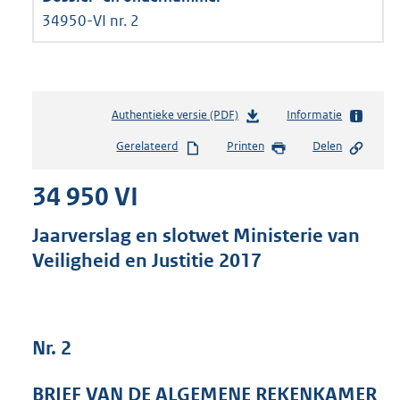
34950-VI nr. 2
Authentieke versie (PDF)
b
Informatie
e
Gerelateerd
Printen
Delen
s
t
34 950 VI
a
n
d
Jaarverslag en slotwet Ministerie van
s
Veiligheid en Justitie 2017
g
r
o
o
t
Nr. 2
t
e
BRIEF VAN DE ALGEMENE REKENKAMER
: