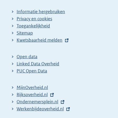
Informatie hergebruiken
Privacy en cookies
Toegankelijkheid
Sitemap
E
Kwetsbaarheid melden
x
t
Open data
e
Linked Data Overheid
r
PUC Open Data
n
e
MijnOverheid.nl
l
E
Rijksoverheid.nl
i
x
E
Ondernemersplein.nl
n
t
x
E
Werkenbijdeoverheid.nl
k
e
t
x