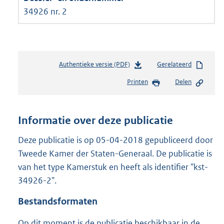
34926 nr. 2
Authentieke versie (PDF)
b
Gerelateerd
e
Printen
Delen
s
t
a
n
Informatie over deze publicatie
d
s
Deze publicatie is op 05-04-2018 gepubliceerd door
g
Tweede Kamer der Staten-Generaal. De publicatie is
r
van het type Kamerstuk en heeft als identifier "kst-
o
34926-2".
o
t
Bestandsformaten
t
e
Op dit moment is de publicatie beschikbaar in de
: