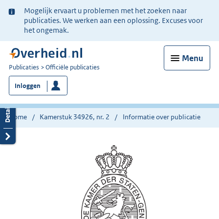
Ter
Mogelijk ervaart u problemen met het zoeken naar
informatie:
publicaties. We werken aan een oplossing. Excuses voor
het ongemak.
Menu
U
Publicaties
Officiële publicaties
bent
Inloggen
nu
hier:
Home
Kamerstuk 34926, nr. 2
Informatie over publicatie