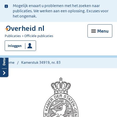
Ter
Mogelijk ervaart u problemen met het zoeken naar
informatie:
publicaties. We werken aan een oplossing. Excuses voor
het ongemak.
Menu
U
Publicaties
Officiële publicaties
bent
Inloggen
nu
hier:
Home
Kamerstuk 34919, nr. 83