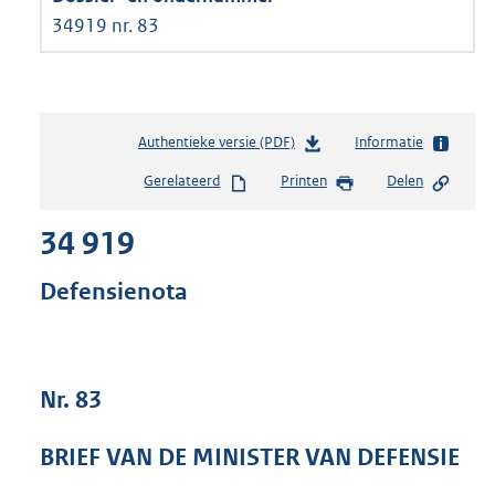
34919 nr. 83
Authentieke versie (PDF)
b
Informatie
e
Gerelateerd
Printen
Delen
s
t
34 919
a
n
d
Defensienota
s
g
r
o
Nr. 83
o
t
t
BRIEF VAN DE MINISTER VAN DEFENSIE
e
: