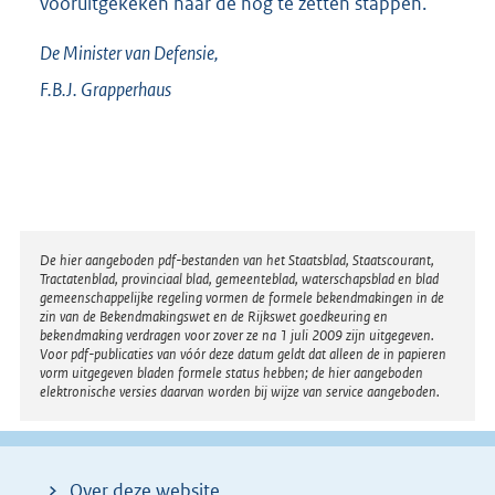
vooruitgekeken naar de nog te zetten stappen.
De Minister van Defensie,
F.B.J.
Grapperhaus
Disclaimer
De hier aangeboden pdf-bestanden van het Staatsblad, Staatscourant,
Tractatenblad, provinciaal blad, gemeenteblad, waterschapsblad en blad
gemeenschappelijke regeling vormen de formele bekendmakingen in de
zin van de Bekendmakingswet en de Rijkswet goedkeuring en
bekendmaking verdragen voor zover ze na 1 juli 2009 zijn uitgegeven.
Voor pdf-publicaties van vóór deze datum geldt dat alleen de in papieren
vorm uitgegeven bladen formele status hebben; de hier aangeboden
elektronische versies daarvan worden bij wijze van service aangeboden.
Over deze website