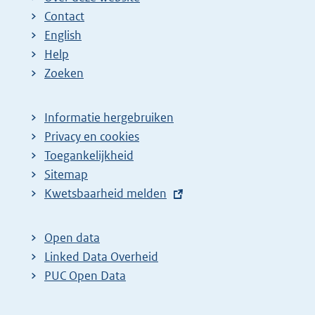
Contact
English
Help
Zoeken
Informatie hergebruiken
Privacy en cookies
Toegankelijkheid
Sitemap
E
Kwetsbaarheid melden
x
t
Open data
e
Linked Data Overheid
r
PUC Open Data
n
e