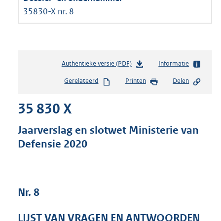
35830-X nr. 8
Authentieke versie (PDF)
b
Informatie
e
Gerelateerd
Printen
Delen
s
t
35 830 X
a
n
d
Jaarverslag en slotwet Ministerie van
s
Defensie 2020
g
r
o
o
t
Nr. 8
t
e
LIJST VAN VRAGEN EN ANTWOORDEN
: