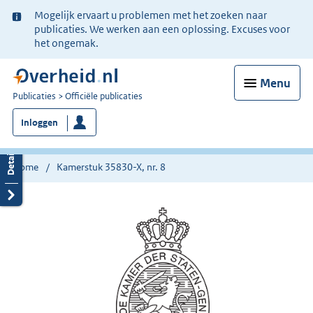
Ter
Mogelijk ervaart u problemen met het zoeken naar
informatie:
publicaties. We werken aan een oplossing. Excuses voor
het ongemak.
Menu
U
Publicaties
Officiële publicaties
bent
Inloggen
nu
hier:
Home
Kamerstuk 35830-X, nr. 8