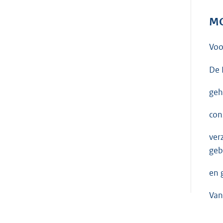
MO
Voo
De 
geh
con
ver
geb
en 
Van