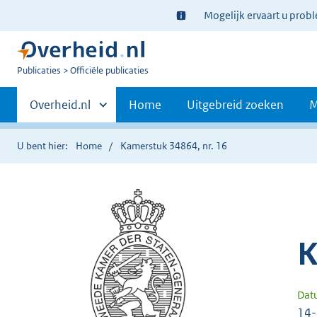
Ter
Mogelijk ervaart u prob
informatie:
U
Publicaties
Officiële publicaties
bent
Primaire
nu
Andere
Overheid.nl
Home
Uitgebreid zoeken
M
hier:
sites
navigatie
binnen
U bent hier:
Home
Kamerstuk 34864, nr. 16
K
Dat
14-