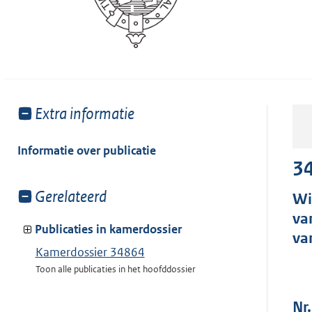
Toon
Extra informatie
meer
van:
Informatie over publicatie
3
Toon
Gerelateerd
Wi
meer
va
van:
Publicaties in kamerdossier
va
Kamerdossier 34864
Toon alle publicaties in het hoofddossier
Nr.