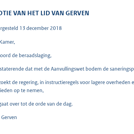
o
o
TIE VAN HET LID VAN GERVEN
t
t
rgesteld
13 december 2018
e
:
Kamer,
3
oord de beraadslaging,
6
K
staterende dat met de Aanvullingswet bodem de saneringsp
b
zoekt de regering, in instructieregels voor lagere overheden 
ieden op te nemen,
gaat over tot de orde van de dag.
 Gerven