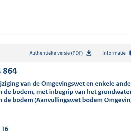
Authentieke versie (PDF)
b
Informatie
e
s
4 864
t
jziging van de Omgevingswet en enkele ande
a
n de bodem, met inbegrip van het grondwater
n
n de bodem (Aanvullingswet bodem Omgevin
d
s
g
r
 16