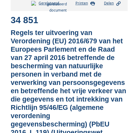
Gerelateerd
Printen
Delen
s
t
34 851
a
n
d
Regels ter uitvoering van
s
Verordening (EU) 2016/679 van het
g
Europees Parlement en de Raad
r
o
van 27 april 2016 betreffende de
o
bescherming van natuurlijke
t
personen in verband met de
t
e
verwerking van persoonsgegevens
:
en betreffende het vrije verkeer van
3
die gegevens en tot intrekking van
8
K
Richtlijn 95/46/EG (algemene
b
verordening
gegevensbescherming) (PbEU
2016, L 119) (Uitvoeringswet