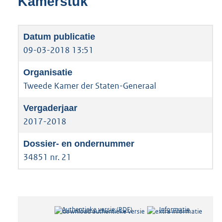
Kamerstuk
09-03-2018 13:51
Tweede Kamer der Staten-Generaal
2017-2018
34851 nr. 21
Authentieke versie (PDF)
b
Informatie
e