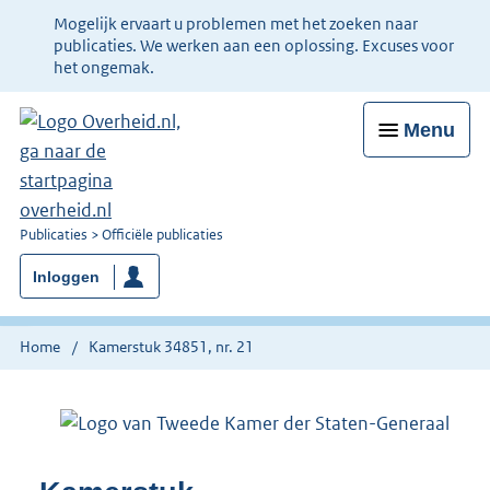
Ter
Mogelijk ervaart u problemen met het zoeken naar
informatie:
publicaties. We werken aan een oplossing. Excuses voor
het ongemak.
Menu
U
Publicaties
Officiële publicaties
bent
Inloggen
nu
hier:
Home
Kamerstuk 34851, nr. 21