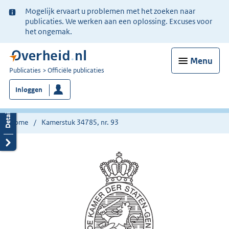
Ter
Mogelijk ervaart u problemen met het zoeken naar
informatie:
publicaties. We werken aan een oplossing. Excuses voor
het ongemak.
Menu
U
Publicaties
Officiële publicaties
bent
Inloggen
nu
hier:
Home
Kamerstuk 34785, nr. 93