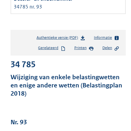
34785 nr. 93
Authentieke versie (PDF)
b
Informatie
e
Gerelateerd
Printen
Delen
s
t
34 785
a
n
d
Wijziging van enkele belastingwetten
s
en enige andere wetten (Belastingplan
g
2018)
r
o
o
t
t
Nr. 93
e
: