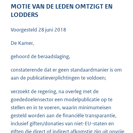
3
MOTIE VAN DE LEDEN OMTZIGT EN
6
LODDERS
K
b
Voorgesteld
28 juni 2018
De Kamer,
gehoord de beraadslaging,
constaterende dat er geen standaardmanier is om
aan de publicatieverplichtingen te voldoen;
verzoekt de regering, na overleg met de
goededoelensector een modelpublicatie op te
stellen en in te voeren, waarin minimumeisen
gesteld worden aan de financiële transparantie,
inclusief giften/donaties van niet-EU-staten en
giften die direct of indirect afkomstig zijn uit onvrije