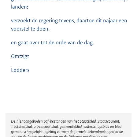
landen;
verzoekt de regering tevens, daartoe dit najaar een
voorstel te doen,
en gaat over tot de orde van de dag.
Omtzigt
Lodders
Disclaimer
De hier aangeboden pdf-bestanden van het Staatsblad, Staatscourant,
Tractatenblad, provinciaal blad, gemeenteblad, waterschapsblad en blad
gemeenschappelijke regeling vormen de formele bekendmakingen in de
zin van de Bekendmakingswet en de Rijkswet goedkeuring en