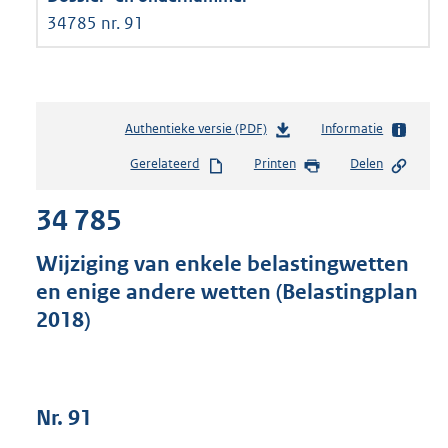
34785 nr. 91
Authentieke versie (PDF)
b
Informatie
e
Gerelateerd
Printen
Delen
s
t
34 785
a
n
d
Wijziging van enkele belastingwetten
s
en enige andere wetten (Belastingplan
g
2018)
r
o
o
t
t
Nr. 91
e
: