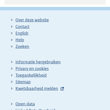
n
k
:
Over deze website
Contact
English
Help
Zoeken
Informatie hergebruiken
Privacy en cookies
Toegankelijkheid
Sitemap
E
Kwetsbaarheid melden
x
t
Open data
e