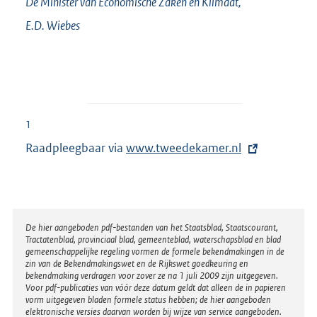
De Minister van Economische Zaken en Klimaat,
E.D.
Wiebes
1
Raadpleegbaar via
E
www.tweedekamer.nl
x
t
e
r
Disclaimer
De hier aangeboden pdf-bestanden van het Staatsblad, Staatscourant,
Tractatenblad, provinciaal blad, gemeenteblad, waterschapsblad en blad
n
gemeenschappelijke regeling vormen de formele bekendmakingen in de
e
zin van de Bekendmakingswet en de Rijkswet goedkeuring en
bekendmaking verdragen voor zover ze na 1 juli 2009 zijn uitgegeven.
l
Voor pdf-publicaties van vóór deze datum geldt dat alleen de in papieren
i
vorm uitgegeven bladen formele status hebben; de hier aangeboden
elektronische versies daarvan worden bij wijze van service aangeboden.