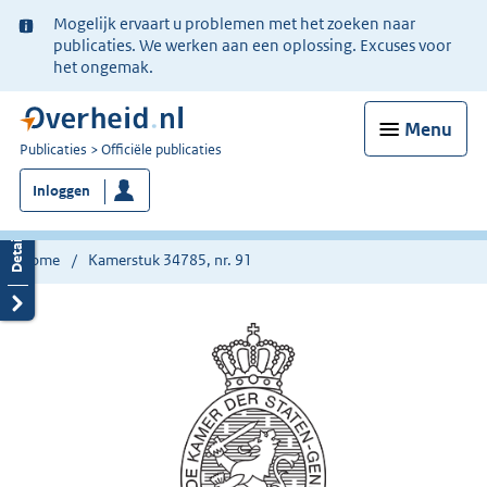
Ter
Mogelijk ervaart u problemen met het zoeken naar
informatie:
publicaties. We werken aan een oplossing. Excuses voor
het ongemak.
Menu
U
Publicaties
Officiële publicaties
bent
Inloggen
nu
hier:
Home
Kamerstuk 34785, nr. 91