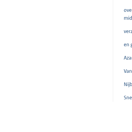
ove
mid
ver
en 
Aza
Van
Nij
Sne