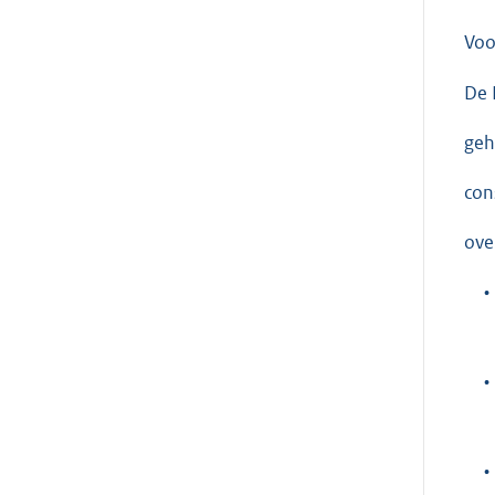
Voo
De 
geh
con
ove
•
•
•