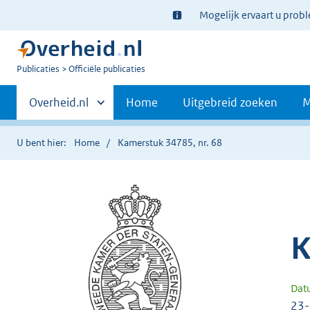
Ter
Mogelijk ervaart u prob
informatie:
U
Publicaties
Officiële publicaties
bent
Primaire
nu
Andere
Overheid.nl
Home
Uitgebreid zoeken
M
hier:
sites
navigatie
binnen
U bent hier:
Home
Kamerstuk 34785, nr. 68
K
Dat
23-