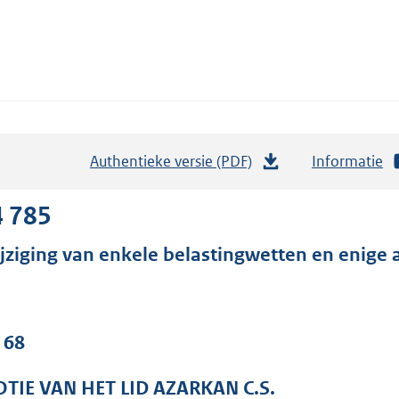
Authentieke versie (PDF)
b
Informatie
e
s
4 785
t
jziging van enkele belastingwetten en enige 
a
n
d
s
 68
g
r
TIE VAN HET LID AZARKAN C.S.