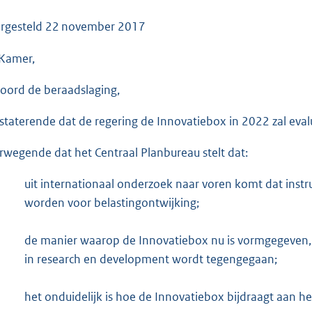
o
o
rgesteld
22 november 2017
t
Kamer,
t
e
oord de beraadslaging,
:
3
staterende dat de regering de Innovatiebox in 2022 zal eval
7
K
rwegende dat het Centraal Planbureau stelt dat:
b
uit internationaal onderzoek naar voren komt dat inst
worden voor belastingontwijking;
de manier waarop de Innovatiebox nu is vormgegeven, 
in research en development wordt tegengegaan;
het onduidelijk is hoe de Innovatiebox bijdraagt aan h