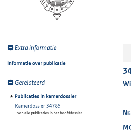
Toon
Extra informatie
meer
van:
Informatie over publicatie
3
Toon
Gerelateerd
Wi
meer
van:
Publicaties in kamerdossier
Kamerdossier 34785
Nr.
Toon alle publicaties in het hoofddossier
MO