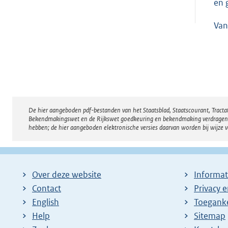
en 
Van
De hier aangeboden pdf-bestanden van het Staatsblad, Staatscourant, Tract
Disclaimer
Bekendmakingswet en de Rijkswet goedkeuring en bekendmaking verdragen voor
hebben; de hier aangeboden elektronische versies daarvan worden bij wijze 
Over deze website
Informat
Contact
Privacy 
English
Toeganke
Help
Sitemap