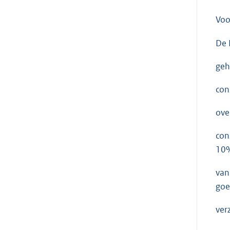
Voo
De 
geh
con
ove
con
10%
van
goe
ver