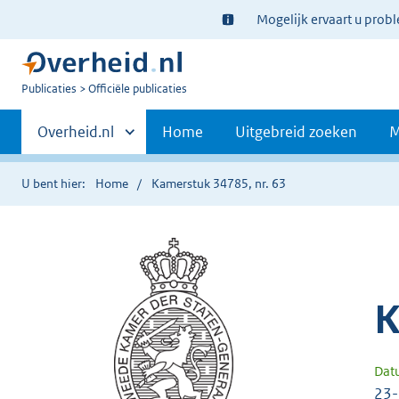
Ter
Mogelijk ervaart u prob
informatie:
U
Publicaties
Officiële publicaties
bent
Primaire
nu
Andere
Overheid.nl
Home
Uitgebreid zoeken
M
hier:
sites
navigatie
binnen
U bent hier:
Home
Kamerstuk 34785, nr. 63
K
Dat
23-