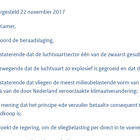
o
o
rgesteld
22 november 2017
t
Kamer,
t
e
oord de beraadslaging,
:
3
staterende dat de luchtvaartsector één van de zwaarst gesubs
6
K
rwegende dat de luchtvaart zo explosief is gegroeid en dat 
b
staterende dat vliegen de meest milieubelastende vorm van tr
 van de door Nederland veroorzaakte klimaatverandering;
 mening dat het principe «de vervuiler betaalt» consequent
dkoop is;
zoekt de regering, om de vliegbelasting per direct in te voer