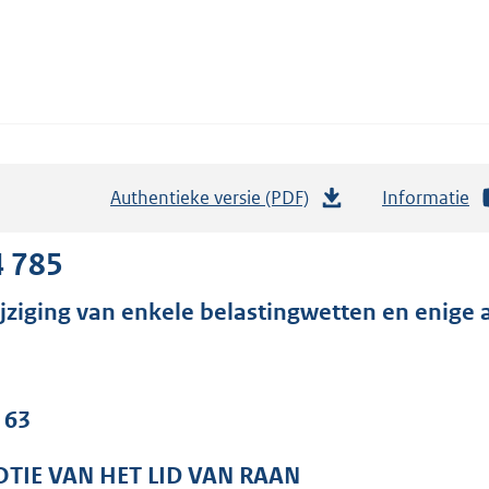
Authentieke versie (PDF)
b
Informatie
e
s
4 785
t
jziging van enkele belastingwetten en enige 
a
n
d
s
 63
g
r
TIE VAN HET LID VAN RAAN