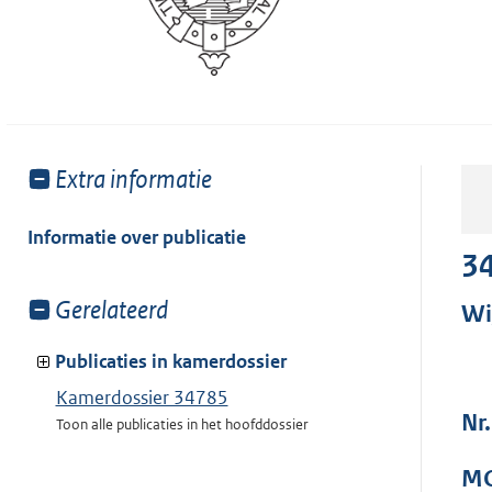
Toon
Extra informatie
meer
van:
Informatie over publicatie
3
Toon
Gerelateerd
Wi
meer
van:
Publicaties in kamerdossier
Kamerdossier 34785
Nr.
Toon alle publicaties in het hoofddossier
MO