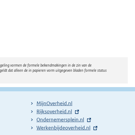
regeling vormen de formele bekendmakingen in de zin van de
eldt dat alleen de in papieren vorm uitgegeven bladen formele status
MijnOverheid.nl
E
Rijksoverheid.nl
x
E
Ondernemersplein.nl
t
x
E
Werkenbijdeoverheid.nl