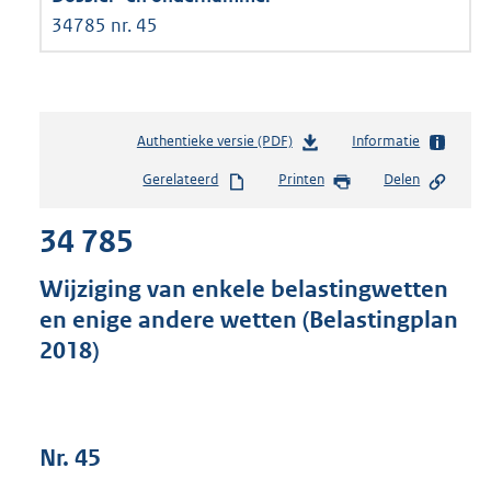
34785 nr. 45
Authentieke versie (PDF)
b
Informatie
e
Gerelateerd
Printen
Delen
s
t
34 785
a
n
d
Wijziging van enkele belastingwetten
s
en enige andere wetten (Belastingplan
g
2018)
r
o
o
t
t
Nr. 45
e
: