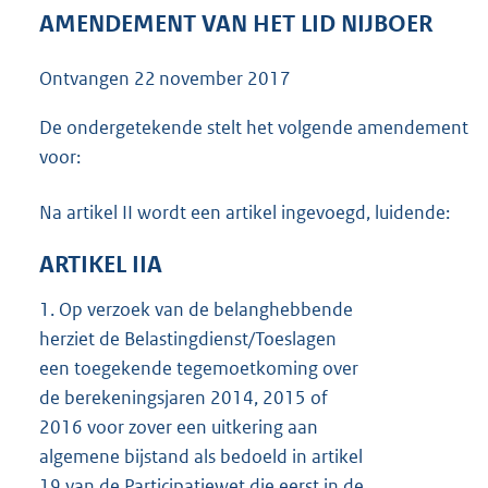
4
AMENDEMENT VAN HET LID NIJBOER
0
K
Ontvangen
22 november 2017
b
De ondergetekende stelt het volgende amendement
voor:
Na artikel II wordt een artikel ingevoegd, luidende:
ARTIKEL IIA
1.
Op verzoek van de belanghebbende
herziet de Belastingdienst/Toeslagen
een toegekende tegemoetkoming over
de berekeningsjaren 2014, 2015 of
2016 voor zover een uitkering aan
algemene bijstand als bedoeld in artikel
19 van de Participatiewet die eerst in de