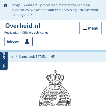
Ter
Mogelijk ervaart u problemen met het zoeken naar
informatie:
publicaties. We werken aan een oplossing. Excuses voor
het ongemak.
Menu
U
Publicaties
Officiële publicaties
bent
Inloggen
nu
hier:
Home
Kamerstuk 34785, nr. 45