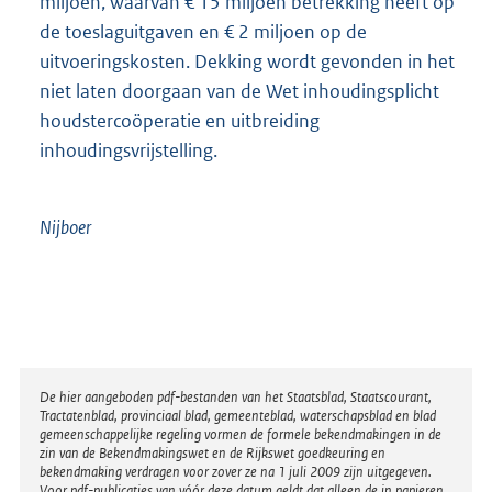
miljoen, waarvan € 15 miljoen betrekking heeft op
de toeslaguitgaven en € 2 miljoen op de
uitvoeringskosten. Dekking wordt gevonden in het
niet laten doorgaan van de Wet inhoudingsplicht
houdstercoöperatie en uitbreiding
inhoudingsvrijstelling.
Nijboer
Disclaimer
De hier aangeboden pdf-bestanden van het Staatsblad, Staatscourant,
Tractatenblad, provinciaal blad, gemeenteblad, waterschapsblad en blad
gemeenschappelijke regeling vormen de formele bekendmakingen in de
zin van de Bekendmakingswet en de Rijkswet goedkeuring en
bekendmaking verdragen voor zover ze na 1 juli 2009 zijn uitgegeven.
Voor pdf-publicaties van vóór deze datum geldt dat alleen de in papieren