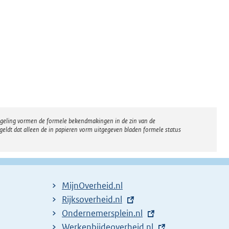
regeling vormen de formele bekendmakingen in de zin van de
eldt dat alleen de in papieren vorm uitgegeven bladen formele status
MijnOverheid.nl
E
Rijksoverheid.nl
x
E
Ondernemersplein.nl
t
x
E
Werkenbijdeoverheid.nl