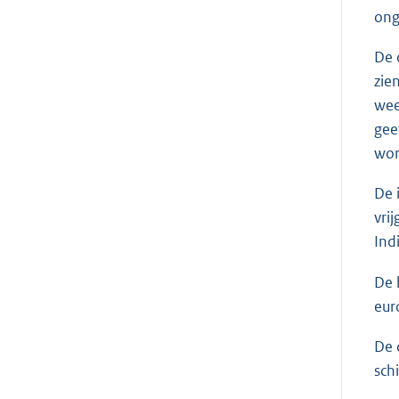
ong
De 
zie
wee
gee
wor
De 
vri
Ind
De 
euro
De 
sch