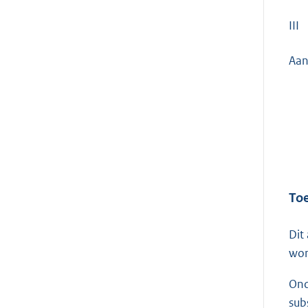
III
Aan
Toe
Dit
wor
Ond
sub