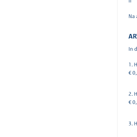
II
Na 
AR
In 
1.
H
€ 0
2.
H
€ 0
3.
H