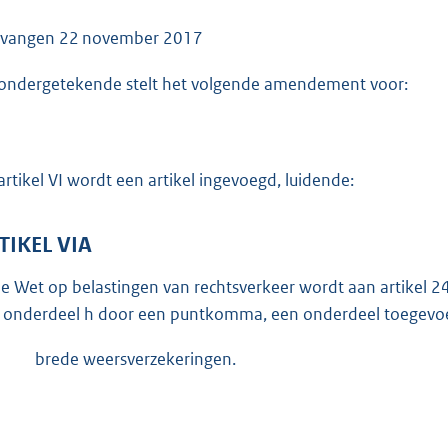
o
o
tvangen
22 november 2017
t
ondergetekende stelt het volgende amendement voor:
t
e
:
4
artikel VI wordt een artikel ingevoegd, luidende:
1
K
TIKEL VIA
b
de Wet op belastingen van rechtsverkeer wordt aan artikel 24
 onderdeel h door een puntkomma, een onderdeel toegevoe
brede weersverzekeringen.