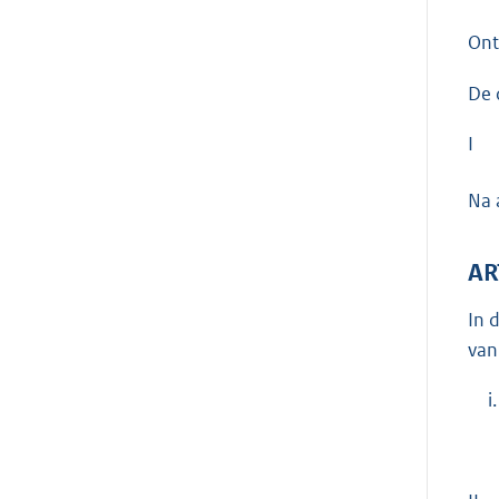
On
De 
I
Na 
AR
In 
van
i.