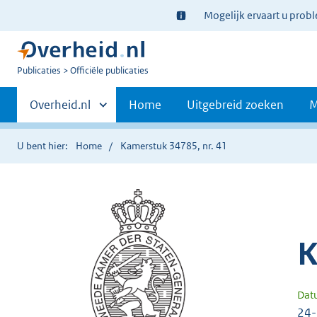
Ter
Mogelijk ervaart u prob
informatie:
U
Publicaties
Officiële publicaties
bent
Primaire
nu
Andere
Overheid.nl
Home
Uitgebreid zoeken
M
hier:
sites
navigatie
binnen
U bent hier:
Home
Kamerstuk 34785, nr. 41
K
Dat
24-