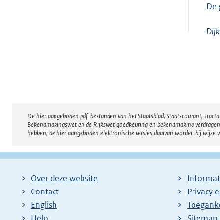
De 
Dijk
De hier aangeboden pdf-bestanden van het Staatsblad, Staatscourant, Tract
Disclaimer
Bekendmakingswet en de Rijkswet goedkeuring en bekendmaking verdragen voor
hebben; de hier aangeboden elektronische versies daarvan worden bij wijze 
Over deze website
Informat
Contact
Privacy 
English
Toeganke
Help
Sitemap