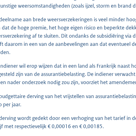
unstige weersomstandigheden (zoals ijzel, storm en brand d
deelname aan brede weersverzekeringen is veel minder hoog
n dat de hoge premie, het hoge eigen risico en beperkte dek
rsverzekering af te sluiten. Dit ondanks de subsidiëring via
ft daarom in een van de aanbevelingen aan dat eventueel d
den.
indiener wil erop wijzen dat in een land als Frankrijk naast
jgesteld zijn van de assurantiebelasting. De indiener verwach
ien nader onderzoek nodig zou zijn, voorziet het amendement 
budgettaire derving van het vrijstellen van assurantiebelast
 per jaar.
derving wordt gedekt door een verhoging van het tarief in d
ijf met respectievelijk € 0,00016 en € 0,00185.