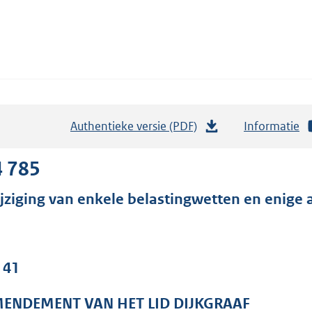
Authentieke versie (PDF)
b
Informatie
e
s
4 785
t
jziging van enkele belastingwetten en enige 
a
n
d
s
 41
g
r
ENDEMENT VAN HET LID DIJKGRAAF