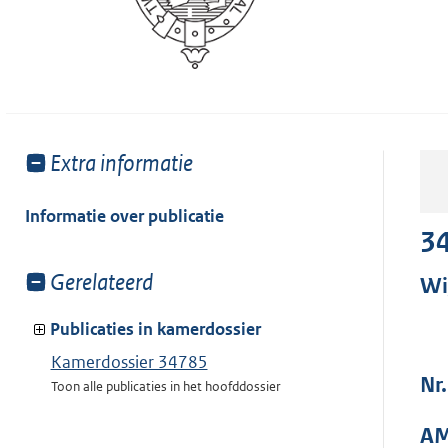
Toon
Extra informatie
meer
van:
Informatie over publicatie
3
Toon
Gerelateerd
Wi
meer
van:
Publicaties in kamerdossier
Kamerdossier 34785
Nr.
Toon alle publicaties in het hoofddossier
AM