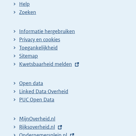
Help
Zoeken
Informatie hergebruiken
Privacy en cookies
Toegankelijkheid
Sitemap
E
Kwetsbaarheid melden
x
t
Open data
e
Linked Data Overheid
r
PUC Open Data
n
e
MijnOverheid.nl
l
E
Rijksoverheid.nl
i
x
E
Ondernemersplein.nl