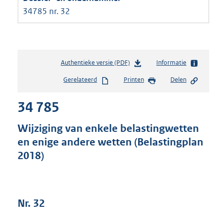
34785 nr. 32
Authentieke versie (PDF)
b
Informatie
e
Gerelateerd
Printen
Delen
s
t
34 785
a
n
d
Wijziging van enkele belastingwetten
s
en enige andere wetten (Belastingplan
g
2018)
r
o
o
t
t
Nr. 32
e
: