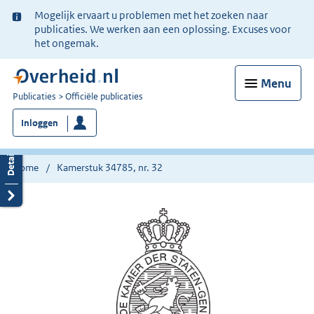
Ter
Mogelijk ervaart u problemen met het zoeken naar
informatie:
publicaties. We werken aan een oplossing. Excuses voor
het ongemak.
Menu
U
Publicaties
Officiële publicaties
bent
Inloggen
nu
hier:
Home
Kamerstuk 34785, nr. 32