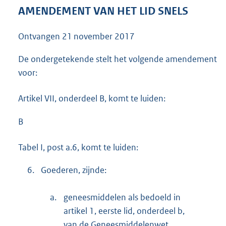
4
AMENDEMENT VAN HET LID SNELS
1
K
Ontvangen
21 november 2017
b
De ondergetekende stelt het volgende amendement
voor:
Artikel VII, onderdeel B, komt te luiden:
B
Tabel I, post a.6, komt te luiden:
6.
Goederen, zijnde:
a.
geneesmiddelen als bedoeld in
artikel 1, eerste lid, onderdeel b,
van de Geneesmiddelenwet