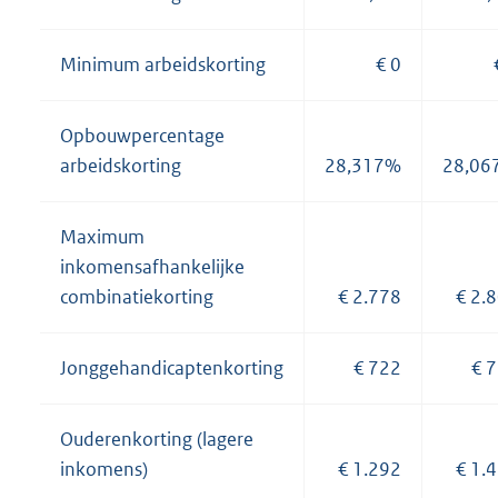
Minimum arbeidskorting
€ 0
Opbouwpercentage
arbeidskorting
28,317%
28,06
Maximum
inkomensafhankelijke
combinatiekorting
€ 2.778
€ 2.
Jonggehandicaptenkorting
€ 722
€ 
Ouderenkorting (lagere
inkomens)
€ 1.292
€ 1.