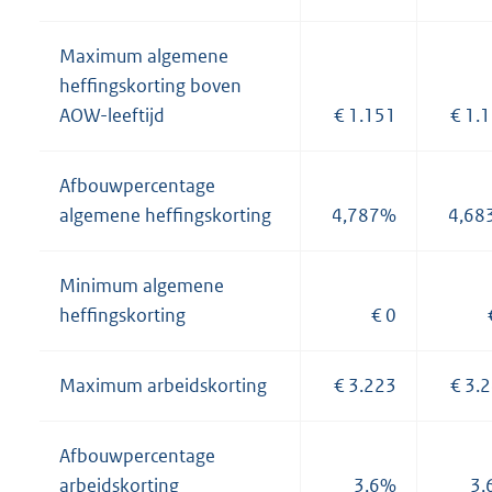
Maximum algemene
heffingskorting boven
AOW-leeftijd
€ 1.151
€ 1.
Afbouwpercentage
algemene heffingskorting
4,787%
4,68
Minimum algemene
heffingskorting
€ 0
Maximum arbeidskorting
€ 3.223
€ 3.
Afbouwpercentage
arbeidskorting
3,6%
3,