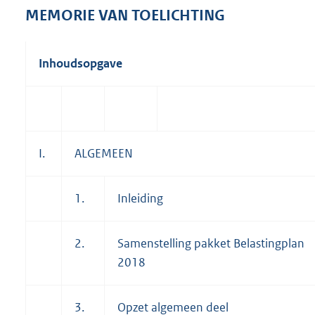
3
MEMORIE VAN TOELICHTING
0
4
K
Inhoudsopgave
b
I.
ALGEMEEN
1.
Inleiding
2.
Samenstelling pakket Belastingplan
2018
3.
Opzet algemeen deel