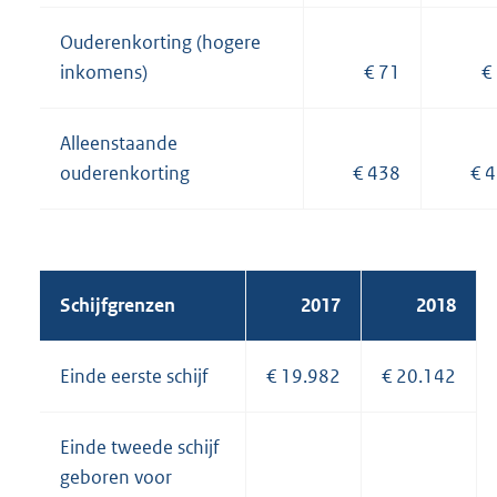
Ouderenkorting (hogere
inkomens)
€ 71
€
Alleenstaande
ouderenkorting
€ 438
€ 
Schijfgrenzen
2017
2018
Einde eerste schijf
€ 19.982
€ 20.142
Einde tweede schijf
geboren voor