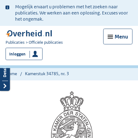
Ter
Mogelijk ervaart u problemen met het zoeken naar
informatie:
publicaties. We werken aan een oplossing. Excuses voor
het ongemak.
Menu
U
Publicaties
Officiële publicaties
bent
Inloggen
nu
hier:
Home
Kamerstuk 34785, nr. 3