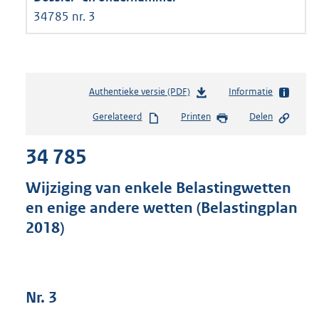
34785 nr. 3
Authentieke versie (PDF)
b
Informatie
e
Gerelateerd
Printen
Delen
s
t
34 785
a
n
d
Wijziging van enkele Belastingwetten
s
en enige andere wetten (Belastingplan
g
2018)
r
o
o
t
t
Nr. 3
e
: