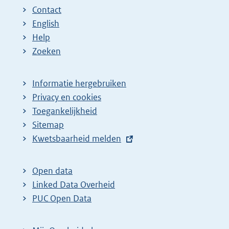
Contact
English
Help
Zoeken
Informatie hergebruiken
Privacy en cookies
Toegankelijkheid
Sitemap
E
Kwetsbaarheid melden
x
t
Open data
e
Linked Data Overheid
r
PUC Open Data
n
e