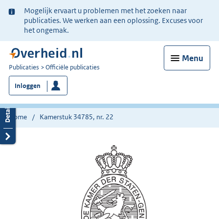
Ter
Mogelijk ervaart u problemen met het zoeken naar
informatie:
publicaties. We werken aan een oplossing. Excuses voor
het ongemak.
Menu
U
Publicaties
Officiële publicaties
bent
Inloggen
nu
hier:
Home
Kamerstuk 34785, nr. 22