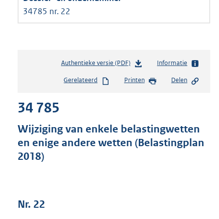
34785 nr. 22
Authentieke versie (PDF)
b
Informatie
e
Gerelateerd
Printen
Delen
s
t
34 785
a
n
d
Wijziging van enkele belastingwetten
s
en enige andere wetten (Belastingplan
g
2018)
r
o
o
t
t
Nr. 22
e
: