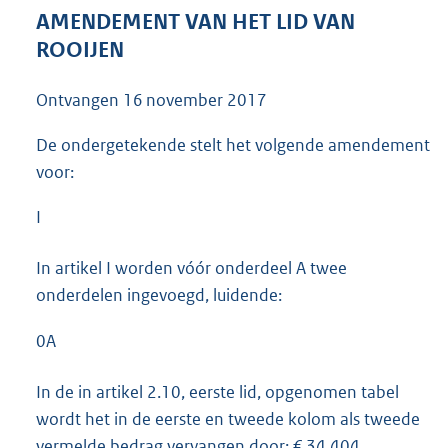
4
AMENDEMENT VAN HET LID VAN
1
ROOIJEN
K
b
Ontvangen
16 november 2017
De ondergetekende stelt het volgende amendement
voor:
I
In artikel I worden vóór onderdeel A twee
onderdelen ingevoegd, luidende:
0A
In de in artikel 2.10, eerste lid, opgenomen tabel
wordt het in de eerste en tweede kolom als tweede
vermelde bedrag vervangen door: € 34.404.