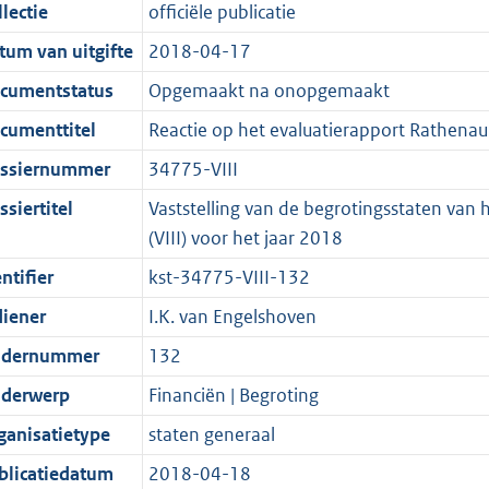
t
a
c
i
:
e
t
t
lectie
officiële publicatie
d
n
i
t
a
c
4
:
e
t
tum van uitgifte
2018-04-17
s
d
e
i
t
a
6
9
:
e
g
s
i
e
i
t
K
K
1
:
cumentstatus
Opgemaakt na onopgemaakt
r
g
n
i
e
i
b
b
0
4
cumenttitel
Reactie op het evaluatierapport Rathena
o
r
f
n
i
e
K
K
ssiernummer
34775-VIII
o
o
o
f
n
i
b
b
t
o
r
o
f
n
siertitel
Vaststelling van de begrotingsstaten van 
t
t
m
r
o
f
(VIII) voor het jaar 2018
e
t
a
m
r
o
ntifier
kst-34775-VIII-132
:
e
a
a
m
r
diener
I.K. van Engelshoven
2
:
t
a
a
m
K
2
t
a
a
dernummer
132
b
K
t
a
derwerp
Financiën | Begroting
b
t
ganisatietype
staten generaal
blicatiedatum
2018-04-18