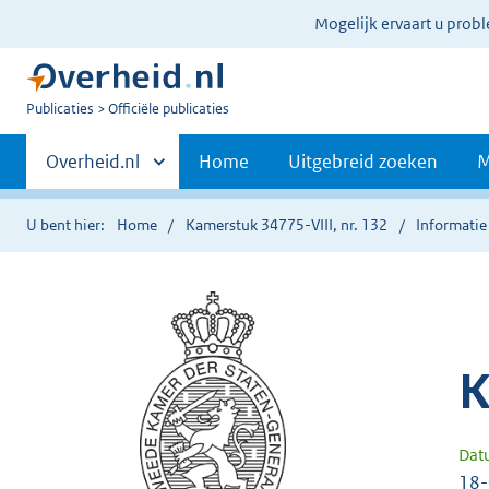
Ter
Mogelijk ervaart u prob
informatie:
U
Publicaties
Officiële publicaties
bent
Primaire
nu
Andere
Overheid.nl
Home
Uitgebreid zoeken
M
hier:
sites
navigatie
binnen
U bent hier:
Home
Kamerstuk 34775-VIII, nr. 132
Informatie
K
Dat
18-