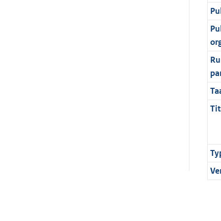
Pu
Pu
or
Ru
pa
Ta
Tit
Ty
Ve