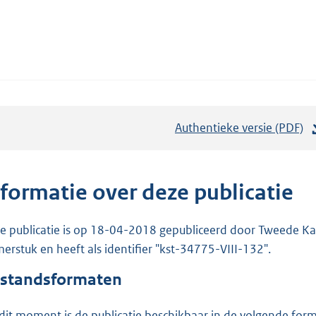
Authentieke versie (PDF)
b
e
s
t
nformatie over deze publicatie
a
n
e publicatie is op 18-04-2018 gepubliceerd door Tweede Kam
d
erstuk en heeft als identifier "kst-34775-VIII-132".
s
standsformaten
g
r
dit moment is de publicatie beschikbaar in de volgende for