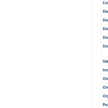
Col
Da
Do
Do
Do
Dos
Ide
In
On
On
Or
Pu