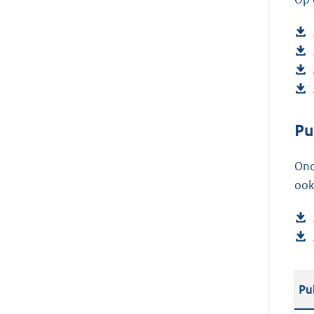
Pu
Ond
ook
Pu