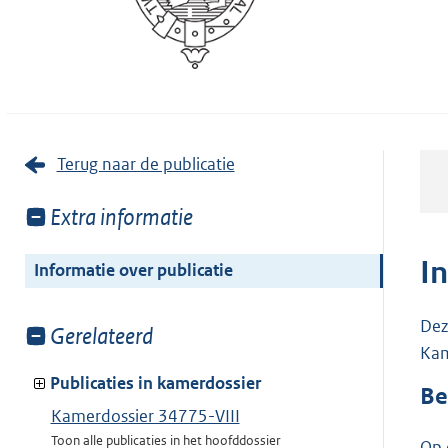
Terug naar de publicatie
Toon
Extra informatie
meer
van:
I
Informatie over publicatie
Dez
Toon
Gerelateerd
Kam
meer
van:
Publicaties in kamerdossier
Be
Kamerdossier 34775-VIII
Toon alle publicaties in het hoofddossier
Op 