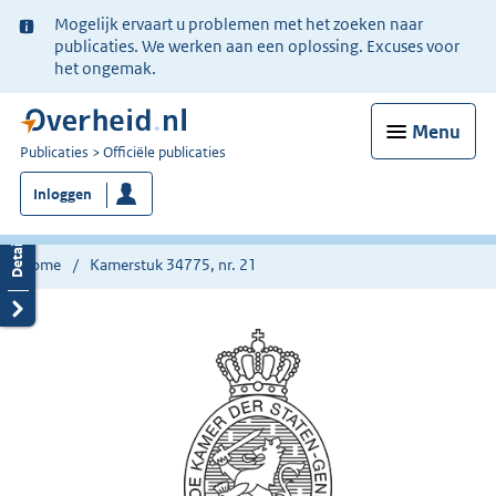
Ter
Mogelijk ervaart u problemen met het zoeken naar
informatie:
publicaties. We werken aan een oplossing. Excuses voor
het ongemak.
Menu
U
Publicaties
Officiële publicaties
bent
Inloggen
nu
hier:
Home
Kamerstuk 34775, nr. 21