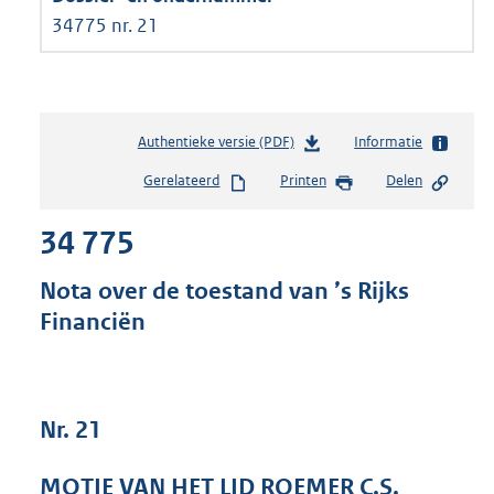
34775 nr. 21
Authentieke versie (PDF)
b
Informatie
e
Gerelateerd
Printen
Delen
s
t
34 775
a
n
d
Nota over de toestand van ’s Rijks
s
Financiën
g
r
o
o
t
Nr. 21
t
e
MOTIE VAN HET LID ROEMER C.S.
: