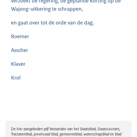
verzoekt de regering, de geplande korting op de
Wajong-uitkering te schrappen,
en gaat over tot de orde van de dag.
Roemer
Asscher
Klaver
Krol
Disclaimer
De hier aangeboden pdf-bestanden van het Staatsblad, Staatscourant,
Tractatenblad, provinciaal blad, gemeenteblad, waterschapsblad en blad