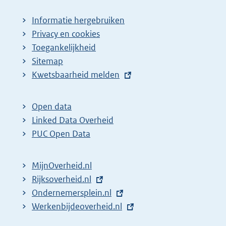
Informatie hergebruiken
Privacy en cookies
Toegankelijkheid
Sitemap
E
Kwetsbaarheid melden
x
t
Open data
e
Linked Data Overheid
r
PUC Open Data
n
e
MijnOverheid.nl
l
E
Rijksoverheid.nl
i
x
E
Ondernemersplein.nl
n
t
x
E
Werkenbijdeoverheid.nl
k
e
t
x
: