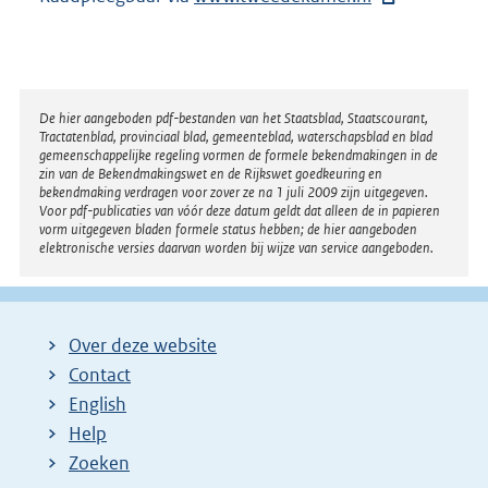
x
t
e
r
Disclaimer
De hier aangeboden pdf-bestanden van het Staatsblad, Staatscourant,
Tractatenblad, provinciaal blad, gemeenteblad, waterschapsblad en blad
n
gemeenschappelijke regeling vormen de formele bekendmakingen in de
e
zin van de Bekendmakingswet en de Rijkswet goedkeuring en
bekendmaking verdragen voor zover ze na 1 juli 2009 zijn uitgegeven.
l
Voor pdf-publicaties van vóór deze datum geldt dat alleen de in papieren
i
vorm uitgegeven bladen formele status hebben; de hier aangeboden
elektronische versies daarvan worden bij wijze van service aangeboden.
n
k
:
Over deze website
Contact
English
Help
Zoeken