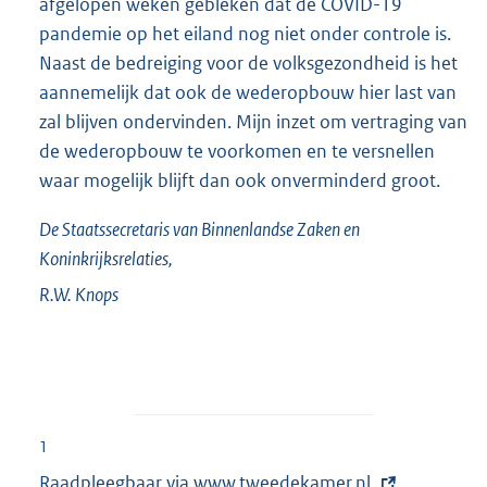
afgelopen weken gebleken dat de COVID-19
pandemie op het eiland nog niet onder controle is.
Naast de bedreiging voor de volksgezondheid is het
aannemelijk dat ook de wederopbouw hier last van
zal blijven ondervinden. Mijn inzet om vertraging van
de wederopbouw te voorkomen en te versnellen
waar mogelijk blijft dan ook onverminderd groot.
De Staatssecretaris van Binnenlandse Zaken en
Koninkrijksrelaties,
R.W.
Knops
1
Raadpleegbaar via
E
www.tweedekamer.nl