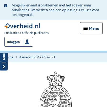
Ter
Mogelijk ervaart u problemen met het zoeken naar
informatie:
publicaties. We werken aan een oplossing. Excuses voor
het ongemak.
Menu
U
Publicaties
Officiële publicaties
bent
Inloggen
nu
hier:
Home
Kamerstuk 34773, nr. 21