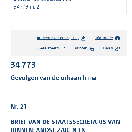
34773 nr. 21
Authentieke versie (PDF)
b
Informatie
e
Gerelateerd
Printen
Delen
s
t
34 773
a
n
d
Gevolgen van de orkaan Irma
s
g
r
o
Nr. 21
o
t
t
BRIEF VAN DE STAATSSECRETARIS VAN
e
BINNENLANDSE ZAKEN EN
: