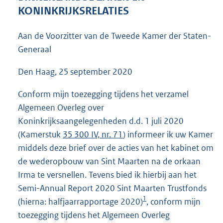
5
KONINKRIJKSRELATIES
2
K
Aan de Voorzitter van de Tweede Kamer der Staten-
b
Generaal
Den Haag, 25 september 2020
Conform mijn toezegging tijdens het verzamel
Algemeen Overleg over
Koninkrijksaangelegenheden d.d. 1 juli 2020
(Kamerstuk
35 300 IV, nr. 71
) informeer ik uw Kamer
middels deze brief over de acties van het kabinet om
de wederopbouw van Sint Maarten na de orkaan
Irma te versnellen. Tevens bied ik hierbij aan het
Semi-Annual Report 2020 Sint Maarten Trustfonds
1
(hierna: halfjaarrapportage 2020)
, conform mijn
toezegging tijdens het Algemeen Overleg