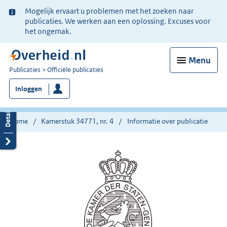
Ter
Mogelijk ervaart u problemen met het zoeken naar
informatie:
publicaties. We werken aan een oplossing. Excuses voor
het ongemak.
Menu
U
Publicaties
Officiële publicaties
bent
Inloggen
nu
hier:
Home
Kamerstuk 34771, nr. 4
Informatie over publicatie