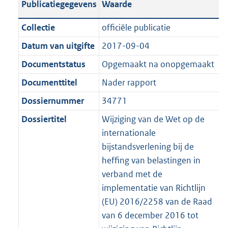
Publicatiegegevens
Waarde
a
t
t
a
c
i
:
e
t
t
n
a
i
t
a
c
3
:
e
t
Collectie
officiële publicatie
d
n
e
i
t
a
8
7
:
e
Datum van uitgifte
2017-09-04
s
d
i
e
i
t
K
K
4
:
g
s
Documentstatus
Opgemaakt na onopgemaakt
n
i
e
i
b
b
K
4
r
g
f
n
i
e
b
K
Documenttitel
Nader rapport
o
r
o
f
n
i
b
Dossiernummer
34771
o
o
r
o
f
n
t
o
Dossiertitel
Wijziging van de Wet op de
m
r
o
f
t
t
internationale
a
m
r
o
e
t
bijstandsverlening bij de
a
a
m
r
:
e
heffing van belastingen in
t
a
a
m
3
:
verband met de
t
a
a
K
3
implementatie van Richtlijn
t
a
b
K
(EU) 2016/2258 van de Raad
t
b
van 6 december 2016 tot