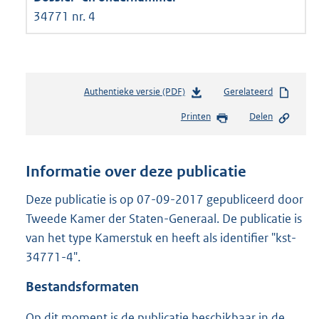
34771 nr. 4
Authentieke versie (PDF)
b
Gerelateerd
e
Printen
Delen
s
t
a
n
Informatie over deze publicatie
d
s
Deze publicatie is op 07-09-2017 gepubliceerd door
g
Tweede Kamer der Staten-Generaal. De publicatie is
r
van het type Kamerstuk en heeft als identifier "kst-
o
34771-4".
o
t
Bestandsformaten
t
e
Op dit moment is de publicatie beschikbaar in de
: