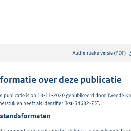
Authentieke versie (PDF)
b
e
s
t
nformatie over deze publicatie
a
n
e publicatie is op 18-11-2020 gepubliceerd door Tweede Kam
d
erstuk en heeft als identifier "kst-34682-73".
s
standsformaten
g
r
dit moment is de publicatie beschikbaar in de volgende for