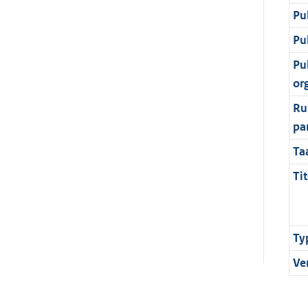
Pu
Pu
Pu
or
Ru
pa
Ta
Tit
Ty
Ve