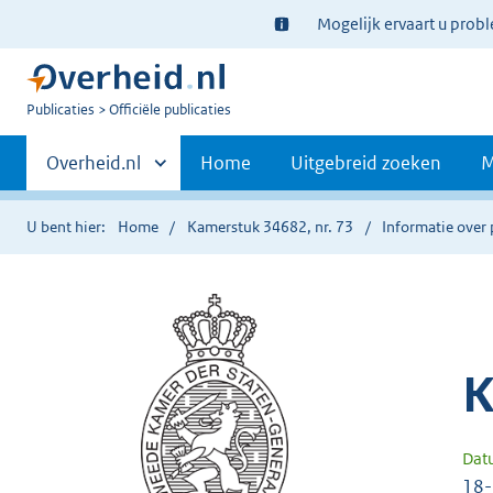
Ter
Mogelijk ervaart u prob
informatie:
U
Publicaties
Officiële publicaties
bent
Primaire
nu
Andere
Overheid.nl
Home
Uitgebreid zoeken
M
hier:
sites
navigatie
binnen
U bent hier:
Home
Kamerstuk 34682, nr. 73
Informatie over 
K
Dat
18-