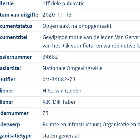
t
a
c
i
:
e
t
t
lectie
officiële publicatie
d
n
i
t
a
c
3
:
e
t
tum van uitgifte
2020-11-13
s
d
e
i
t
a
6
7
:
e
g
s
i
e
i
t
K
K
4
:
cumentstatus
Opgemaakt na onopgemaakt
r
g
n
i
e
i
b
b
K
7
cumenttitel
Gewijzigde motie van de leden Van Gerve
o
r
f
n
i
e
b
K
van het Rijk voor fiets- en wandelnetwerk
o
o
o
f
n
i
b
ssiernummer
34682
t
o
r
o
f
n
t
t
m
r
o
f
siertitel
Nationale Omgevingsvisie
e
t
a
m
r
o
ntifier
kst-34682-73
:
e
a
a
m
r
diener
H.P.J. van Gerven
2
:
t
a
a
m
K
2
t
a
a
diener
R.K. Dik-Faber
b
K
t
a
dernummer
73
b
t
derwerp
Ruimte en infrastructuur | Organisatie en 
ganisatietype
staten generaal