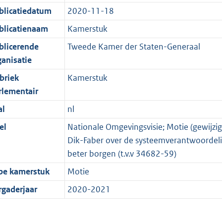
blicatiedatum
2020-11-18
blicatienaam
Kamerstuk
blicerende
Tweede Kamer der Staten-Generaal
ganisatie
briek
Kamerstuk
rlementair
al
nl
el
Nationale Omgevingsvisie; Motie (gewijzi
Dik-Faber over de systeemverantwoordelij
beter borgen (t.v.v 34682-59)
pe kamerstuk
Motie
rgaderjaar
2020-2021