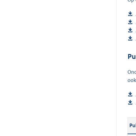
Pu
Ond
ook
Pu