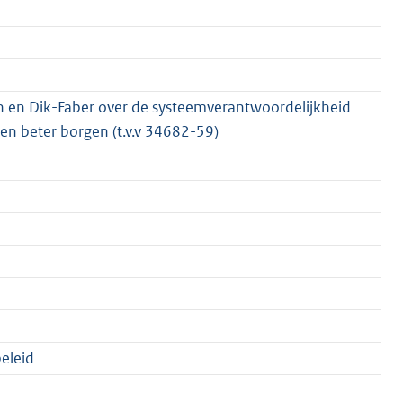
n en Dik-Faber over de systeemverantwoordelijkheid
en beter borgen (t.v.v 34682-59)
beleid