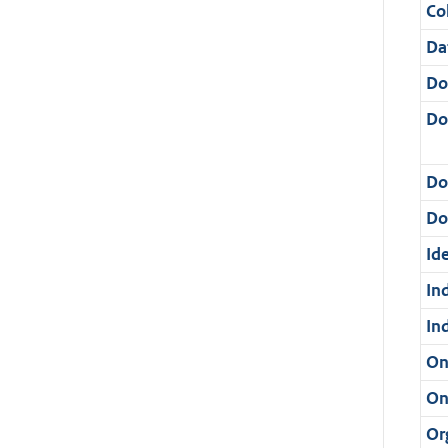
Col
Da
Do
Do
Do
Dos
Ide
In
In
On
On
Or