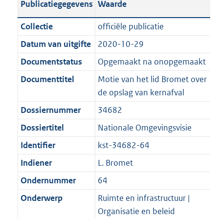
Publicatiegegevens
Waarde
a
t
t
a
c
i
:
e
t
t
n
a
i
t
a
c
3
:
e
t
Collectie
officiële publicatie
d
n
e
i
t
a
5
6
:
e
Datum van uitgifte
2020-10-29
s
d
i
e
i
t
K
K
2
:
g
s
Documentstatus
Opgemaakt na onopgemaakt
n
i
e
i
b
b
K
5
r
g
f
n
i
e
b
K
Documenttitel
Motie van het lid Bromet over
o
r
o
f
n
i
b
de opslag van kernafval
o
o
r
o
f
n
Dossiernummer
34682
t
o
m
r
o
f
t
t
Dossiertitel
Nationale Omgevingsvisie
a
m
r
o
e
t
a
a
m
r
Identifier
kst-34682-64
:
e
t
a
a
m
Indiener
L. Bromet
2
:
t
a
a
K
2
Ondernummer
64
t
a
b
K
t
Onderwerp
Ruimte en infrastructuur |
b
Organisatie en beleid