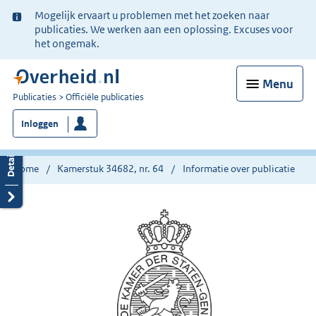
Ter
Mogelijk ervaart u problemen met het zoeken naar
informatie:
publicaties. We werken aan een oplossing. Excuses voor
het ongemak.
Menu
U
Publicaties
Officiële publicaties
bent
Inloggen
nu
hier:
Home
Kamerstuk 34682, nr. 64
Informatie over publicatie