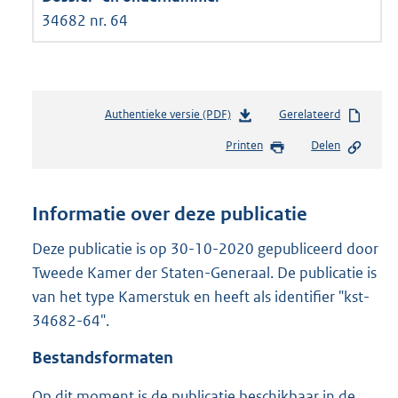
34682 nr. 64
Authentieke versie (PDF)
b
Gerelateerd
e
Printen
Delen
s
t
a
n
Informatie over deze publicatie
d
s
Deze publicatie is op 30-10-2020 gepubliceerd door
g
Tweede Kamer der Staten-Generaal. De publicatie is
r
van het type Kamerstuk en heeft als identifier "kst-
o
34682-64".
o
t
Bestandsformaten
t
e
Op dit moment is de publicatie beschikbaar in de
: