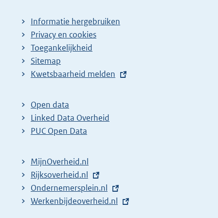
Informatie hergebruiken
Privacy en cookies
Toegankelijkheid
Sitemap
E
Kwetsbaarheid melden
x
t
Open data
e
Linked Data Overheid
r
PUC Open Data
n
e
MijnOverheid.nl
l
E
Rijksoverheid.nl
i
x
E
Ondernemersplein.nl
n
t
x
E
Werkenbijdeoverheid.nl
k
e
t
x